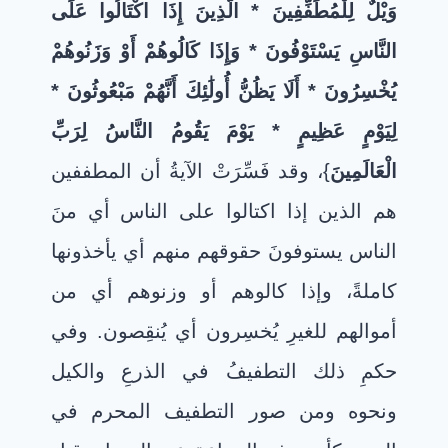
وَيْلٌ لِلْمُطَفِّفِينَ * الَّذِينَ إِذَا اكْتَالُوا عَلَى
النَّاسِ يَسْتَوْفُونَ * وَإِذَا كَالُوهُمْ أَوْ وَزَنُوهُمْ
يُخْسِرُونَ * أَلَا يَظُنُّ أُولَٰئِكَ أَنَّهُمْ مَبْعُوثُونَ *
لِيَوْمٍ عَظِيمٍ * يَوْمَ يَقُومُ النَّاسُ لِرَبِّ
الْعَالَمِينَ
}، وقد فَسِّرَتْ الآيةُ أن المطففين
هم الذين إذا اكتالوا على الناس أي منَ
الناس يستوفونَ حقوقهم منهم أي يأخذونها
كاملةً، وإذا كالوهم أو وزنوهم أي من
أموالهم للغيرِ يُخسِرون أي يُنقِصون. وفي
حكمِ ذلك التطفيفُ في الذرعِ والكيل
ونحوه ومن صور التطفيف المحرم في