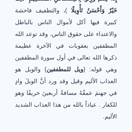
خَيْرٌ وَأَحْسَنُ تَأْوِيلًا
)، والتطفيف فاحشة
كبيرة فيها أكل لأموال الناس بالباطل
والاعتداء على حقوق الناس، وقد توعد الله
المطففين بعقوبات في الآخرة عظيمة
ذكرها الله تعالى في أول سورة المطففين
وهي قوله: {
ويل للمطففين
} والويل هو
العذاب الأليم وقيل وقد ورد أنَّ الويلَ وادٍ
في جهنمَ عمقُهُ مسافةُ أربعينَ خريفًا وهو
للكفار . عياذاً بالله من هذا العذاب الشديد
الأليم.