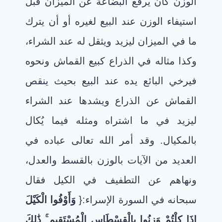
الوزن كأن يرفع البضاعة عن الميزان قبل
استيفاء الوزن عند البيع لغيره أو أن يترك
ما في الميزان ليزيد ويثقل له عند الشراء،
وكذا مثاله في الذراع كبيع القماش ونحوه
فيرخي البائع يده عند البيع بحيث ينقص
القماش عن الذراع ويشدها عند الشراء
ليزيد في ما اشتراه ومثله فيما يُكال
بالمكيال. وقد أمر الله تعالى عباده في
العديد من الآيات بالوزن بالقسط والعدل،
ونهاهم عن التطفيف في الكيل فقال
سبحانه في السورة الإسراء:{
وَأَوْفُوا الْكَيْلَ
إِذَا كِلْتُمْ وَزِنُوا بِالْقِسْطَاسِ الْمُسْتَقِيمِ ۚ ذَٰلِكَ