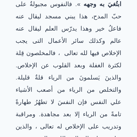
ابتُغيَ به وجهه
». فالنفوس مجبولةٌ على
حبّ المدح، هذا يبني مسجد ليقال عنه
فاعلُ خير وهذا يدرّس
العلم ليقال عنه
عالم وكذلك سائر الأعمال التى يجب
الإخلاص فيها لله تعالى
، فالمخلصون قِلة
لكثرة الغفلة وبعد القلوب عن الإخلاص.
والذينَ يَسلمونَ من الرياء قلةٌ قليلة.
والتخلص
من الرياء من أصعب الأشياء
علي النفس فإن النفسَ لا تطهُرُ طهارةً
تامةً من الرياء إلا بعد مجاهدة
.
ومراقبة
وتدريب على الإخلاص له تعالى ،
والذين