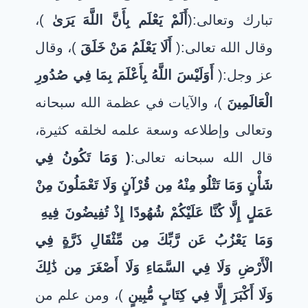
تبارك وتعالى:(
أَلَمْ يَعْلَم بِأَنَّ اللَّهَ يَرَىٰ
)،
وقال الله تعالى:(
أَلَا يَعْلَمُ مَنْ خَلَقَ
)، وقال
عز وجل:(
أَوَلَيْسَ اللَّهُ بِأَعْلَمَ بِمَا فِي صُدُورِ
الْعَالَمِينَ
)، والآيات في عظمة الله سبحانه
وتعالى وإطلاعه وسعة علمه لخلقه كثيرة،
قال الله سبحانه تعالى:
(
وَمَا تَكُونُ فِي
شَأْنٍ وَمَا تَتْلُو مِنْهُ مِن قُرْآنٍ وَلَا تَعْمَلُونَ مِنْ
عَمَلٍ إِلَّا كُنَّا عَلَيْكُمْ شُهُودًا إِذْ تُفِيضُونَ فِيهِ
وَمَا يَعْزُبُ عَن رَّبِّكَ مِن مِّثْقَالِ ذَرَّةٍ فِي
الْأَرْضِ وَلَا فِي السَّمَاءِ وَلَا أَصْغَرَ مِن ذَٰلِكَ
وَلَا أَكْبَرَ إِلَّا فِي كِتَابٍ مُّبِينٍ
)، ومن علم من