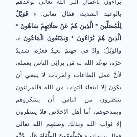
يراءون باعمال البر الله تعالى توعدهم
بالوعيد الشديد، فقال تعالى: ﴿
فَوَيْلٌ
لِلْمُصَلِّينَ * الَّذِينَ هُمْ عَنْ صَلَاتِهِمْ سَاهُونَ *
الَّذِينَ هُمْ يُرَاءُونَ * وَيَمْنَعُونَ الْمَاعُونَ
﴾،
والوَيْلُ: وادٌ في جهنمَ بعيدٌ قعرُه، شديدٌ
حرّه، توعَّد الله به مَن يرائِي الناسَ بعمله،
لأنَّ عمل الطاعات والقربات لا ينبغي أن
يكون إلا ابتغاء الثواب من الله
فالمراءون
ينتظرون من الناس أن يشكروهم
ويمدحوهم، أما أهل الإخلاص فلا ينتظرون
إلا ثواب الله وبذلك وصفهم الله تعالى
فقال سبحانه:﴿
وَيُطْعِمُونَ الطَّعَامَ عَلَى حُبِّهِ