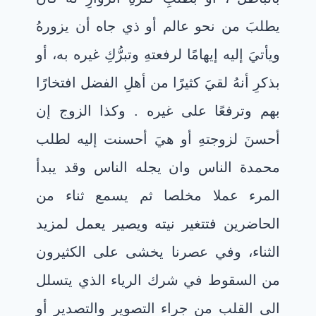
يطلبَ من نحو عالم أو ذي جاه أن يزورهُ
ويأتيَ إليه إيهامًا لرفعتهِ وتبرُّكِ غيره به، أو
بذكرِ أنهُ لقيَ كثيرًا من أهلِ الفضل افتخارًا
بهم وترفعًا على غيره . وكذا الزوج إن
أحسنَ لزوجتهِ أو هيَ أحسنت إليه لطلب
محمدة الناس وان يجله الناس وقد يبدأ
المرء عملا مخلصا ثم يسمع ثناء من
الحاضرين فتتغير نيته ويصير يعمل لمزيد
الثناء، وفي عصرنا يخشى على الكثيرون
من السقوط في شرك الرياء الذي يتسلل
الى القلب من جراء التصوير والتصدير أو