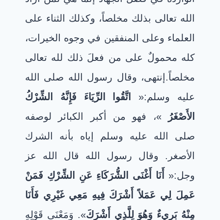
الله تعالى بذلك مخلصاً، وكذلك الثناء على
العلماء وعلى المنفقين في وجوه الخيرات،
كله محمولٌ على من فعلَ ذلك لله تعالى
مخلصاً.إنتهى،
وقال رسول الله صلى الله
عليه وسلم:«
اتَّقُوا الرِّيَاءَ فَإِنَّهُ الشِّرْكُ
الأَصْغَرُ
»، فهو من أكبر الكبائر لوصفه
صلى الله عليه وسلم إياه بأنه الشرك
الأصغر
.
وقال رسول الله قال الله عز
وجل:«
أَنَا أَغْنَى الشُّرَكَاءِ عَنِ الشِّرْكِ فَمَنْ
عَمِلَ لِي عَمَلاً أَشْرَكَ فِيهِ مَعِي غَيْرِي فَأَنَا
مِنْهُ بَرِيءٌ وَهُوَ لِلَّذِي أَشْرَكَ
». وَمَعْنَى قَوْلِهِ