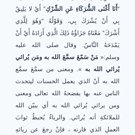
“
أَنَا أَغْنَى الشُّرَكَاءِ عَنِ الشِّرْكِ
” أَيْ لا يَلِيقُ
بِي أَنْ يُشْرَكَ بِي، وَقَوْلُهُ “وَهُوَ لِلَّذِي
أَشْرَكَ” مَعْنَاهُ جَزَاؤُهُ ذَلِكَ الَّذِي أَرَادَهُ أَيْ أَنْ
يَمْدَحَهُ النَّاسُ. وقال صلى الله عليه
وسلم:«
مَنْ سَمّعَ سمَّعَ الله به ومَن يُرائي
يُرائي الله به
». ومعنى من سمَّعَ سمَّع
الله به أنّ الذي يعمل الحسنات ليتحدث
الناس عنه بها يفضحهُ الله تعالى ومعنى
ومن يرائي يُرائي الله به أي يبيّن الله
للملائكةِ أنه يُرائي
.
والرياءُ يُحبطُ ثوابَ
العملِ الذي قارنه ، فإنْ رجعَ عن ريائهِ