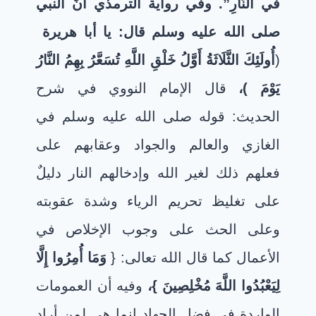
في النَّارِ”. وفي رواية الترمذي أنَّ النبي
صلى الله عليه وسلم قال: يا أبا هريرة
(
أُولَئِكَ الثَّلَاثَةُ أَوَّلُ خَلْقِ اللَّهِ تُسَعَّرُ بِهِمُ النَّارُ
يَوْمَ
)،
قال الإمام النووي في شرح
الحديث: قوله صلى الله عليه وسلم في
الغازي والعالم والجواد وعقابهم على
فعلهم ذلك لغير الله وإدخالهم النار دليلٌ
على تغليظ تحريم الرياء وشدة عقوبته
وعلى الحث على وجوب الإخلاص في
الأعمال كما قال الله تعالى: {
وَمَا أُمِرُوا إِلَّا
لِيَعْبُدُوا اللَّهَ مُخْلِصِينَ
}،
وفيه أن العمومات
الواردة في فضل الجهاد إنما هي لمن أراد