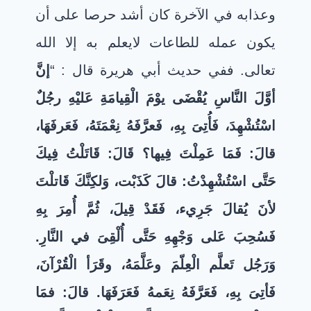
وعذابه في الآخرة كان أشد حرصا على أن
يكون عمله
للطاعات لايعلم به إلا الله
تعالى. ففي حديث أبي هريرة قال
: “
إنَّ
أوَّلَ النَّاسِ يُقْضَى يوْمَ الْقِيامَةِ عَليْهِ رجُلٌ
اسْتُشْهِدَ، فَأُتِىَ بِهِ، فَعرَّفَهُ نِعْمَتَهُ، فَعَرفَهَا،
قالَ: فَمَا عَمِلْتَ فِيها؟ قَالَ: قَاتَلْتُ فِيكَ
حَتَّى اسْتُشْهِدْتُ: قالَ كَذَبْت، وَلكِنَّكَ قَاتلْتَ
لأنَ يُقالَ جَرِيء، فَقَدْ قِيلَ، ثُمَّ أُمِرَ بِهِ
فَسُحِبَ عَلى وَجْهِهِ حَتَّى أُلْقِىَ في النَّارِ.
وَرَجُل تَعلَّم الْعِلّمَ وعَلَّمَهُ، وقَرَأ الْقُرْآنَ،
فَأتِىَ بِهِ، فَعَرَّفَهُ نِعَمهُ فَعَرَفَهَا. قالَ: فمَا