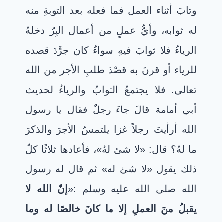
وتابَ أثناء العمل فما فعله بعد التوبةِ منه
له ثوابه، وأيُّ عملٍ من أعمال البِرّ دخلهُ
الرياءُ فلا ثوابَ فيهِ سواءٌ كان جرَّدَ قصده
للرياء أو قرنَ به قصْدَ طلبِ الأجر من الله
تعالى. فلا يجتمعُ الثوابُ والرياءُ لحديث
أبي أمامة قالَ جاءَ رجلٌ فقال يا رسول
الله أرأيتَ رجلاً غزا يلتمسُ الأجرَ والذكرَ
ما لهُ؟ قال: «لا شئ لهُ»، فأعادها ثلاثًا كلّ
ذلك يقول «لا شئ له» ثم قال له رسول
الله صلى الله عليه وسلم :«
إنّ الله لا
يقبلُ منَ العملِ إلا ما كانَ خالصًا له وما