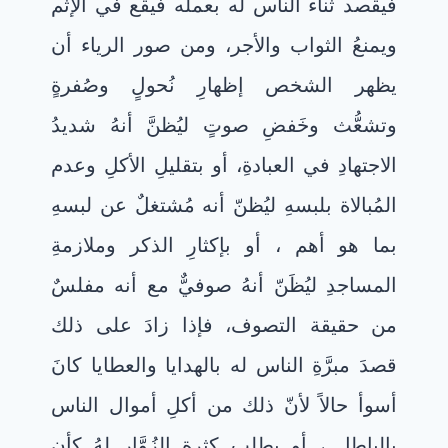
في
قصد ثناء الناس له
بعمله فيقع في الإثم
ويمنعُ الثواب والأجر، ومن صور الرياء أن
يظهر الشخص إظهارِ نُحولٍ وصُفرةٍ
وتشعُّث وخَفضِ صوتٍ ليُظنَّ أنهُ شديدُ
الاجتهادِ في العبادةِ، أو بتقليلِ الأكلِ وعدم
المُبالاة بلبسهِ ليُظنّ أنه مُشتغلٌ عن لبسهِ
بما هو أهم ، أو بإكثارِ الذكر وملازمةِ
المساجدِ ليُظَنّ أنهُ صوفيٌّ مع أنه مفلسٌ
من حقيقة التصوف، فإذا زادَ على ذلك
قصدَ مبرَّةِ الناس له بالهدايا والعطايا كانَ
أسوأ حالاً لأنّ ذلك من أكلِ أموال الناس
بالباطل ، أو بطلبِ كثرةِ الزُوَّارِ لهُ كأن