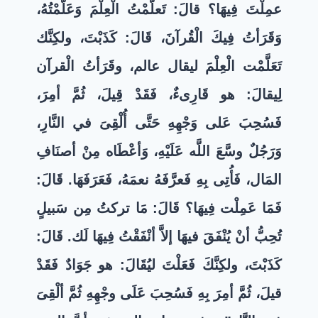
عمِلْتَ فِيهَا؟ قالَ: تَعلَّمْتُ الْعِلْمَ وَعَلَّمْتُهُ،
وَقَرَأتُ فِيكَ الْقُرآنَ، قَالَ: كَذَبْتَ، ولكِنَّك
تَعَلَّمْت الْعِلْمَ ليقال عالم، وقَرَأتُ الْقرآن
لِيقالَ: هو قَارِىءٌ، فَقَدْ قِيلَ، ثُمَّ أمِرَ،
فَسُحِبَ عَلى وَجْهِهِ حَتَّى أُلْقِىَ في النَّارِ،
وَرَجُلٌ وسَّعَ اللَّه عَلَيْهِ، وَأعْطَاه مِنْ أصنَافِ
المَال، فَأُتِى بِهِ فَعرَّفَهُ نعمَهُ، فَعَرَفَهَا. قَالَ:
فَمَا عَمِلْت فِيهَا؟ قَالَ: مَا تركتُ مِن سَبيلٍ
تُحِبُّ أنْ يُنْفَقَ فيهَا إلاَّ أنْفَقْتُ فِيهَا لَك. قَالَ:
كَذَبْتَ، ولكِنَّكَ فَعَلْتَ ليُقَالَ: هو جَوَادٌ فَقَدْ
قيلَ، ثُمَّ أمِرَ بِهِ فَسُحِبَ عَلَى وجْهِهِ ثُمَّ ألْقِىَ