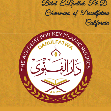
Bilal ELhallak Ph.D.
Chairmain of Darulfatwa
California