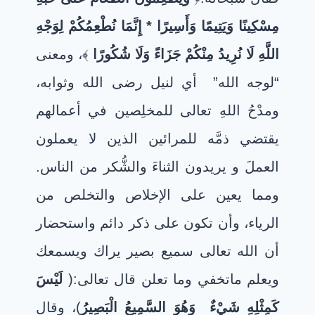
مِسْكِينًا وَيَتِيمًا وَأَسِيرًا * إِنَّمَا نُطْعِمُكُمْ لِوَجْهِ
اللَّهِ لَا نُرِيدُ مِنْكُمْ جَزَاءً وَلَا شُكُورًا
﴾،
ومعنى
“لوجه الله”
أي لنيل رضى الله وثوابه،
ومدْحُ اللهِ تعالى للمخلِصين في أعمالهم
يقتضي ذمَّه للمرائين الذين لا يعملون
العملَ و يريدون الثناءَ والشُّكر من الناس
.
ومما يعين على الإخلاص والتخلص من
الرياء، وأن تكون على ذكر دائم واستحضار
أن الله تعالى سميع بصير يراك ويسمعك
ويعلم ماتخفي وما تعلن قال تعالى:(
لَيْسَ
كَمِثْلِهِ شَيْءٌ
وَهُوَ السَّمِيعُ الْبَصِيرُ
)، وقال