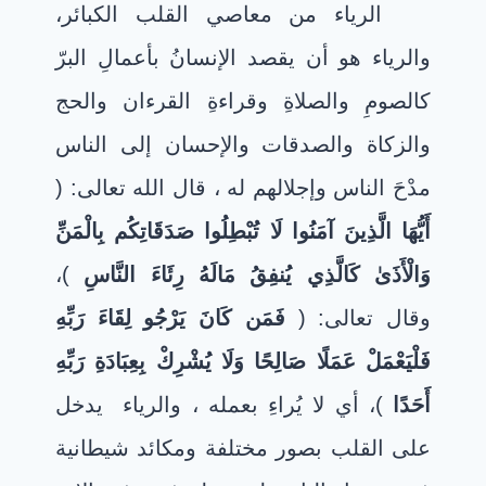
الرياء من معاصي القلب الكبائر،
والرياء هو أن يقصد الإنسانُ بأعمالِ البرّ
كالصومِ والصلاةِ وقراءةِ القرءان والحج
والزكاة والصدقات والإحسان إلى الناس
مدْحَ الناس وإجلالهم له ، قال الله تعالى: (
أَيُّهَا الَّذِينَ آمَنُوا لَا تُبْطِلُوا صَدَقَاتِكُم بِالْمَنِّ
وَالْأَذَىٰ كَالَّذِي يُنفِقُ مَالَهُ رِئَاءَ النَّاسِ
)،
وقال تعالى: (
فَمَن كَانَ يَرْجُو لِقَاءَ رَبِّهِ
فَلْيَعْمَلْ عَمَلًا صَالِحًا وَلَا يُشْرِكْ بِعِبَادَةِ رَبِّهِ
أَحَدًا
)، أي لا يُراءِ بعمله ، والرياء
يدخل
على القلب بصور مختلفة ومكائد شيطانية