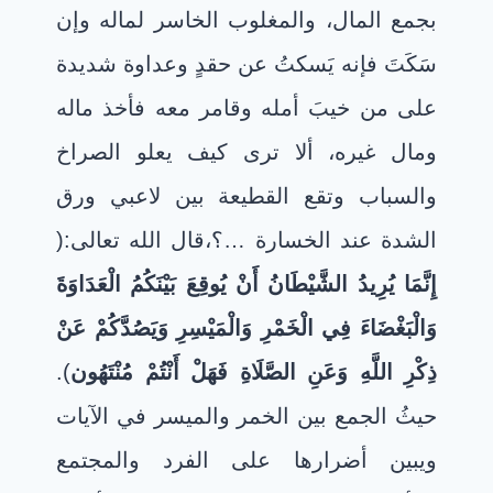
بجمع المال، والمغلوب الخاسر لماله وإن
سَكَتَ فإنه يَسكتُ عن حقدٍ وعداوة شديدة
على من خيبَ أمله وقامر معه فأخذ ماله
ومال غيره، ألا ترى كيف يعلو الصراخ
والسباب وتقع القطيعة بين لاعبي ورق
الشدة عند الخسارة …؟،
قال الله تعالى:(
إِنَّمَا يُرِيدُ الشَّيْطَانُ أَنْ يُوقِعَ بَيْنَكُمُ الْعَدَاوَةَ
وَالْبَغْضَاءَ فِي الْخَمْرِ وَالْمَيْسِرِ وَيَصُدَّكُمْ عَنْ
ذِكْرِ اللَّهِ وَعَنِ الصَّلَاةِ فَهَلْ أَنْتُمْ مُنْتَهُون
).
حيثُ الجمع بين الخمر والميسر في الآيات
ويبين أضرارها على الفرد والمجتمع