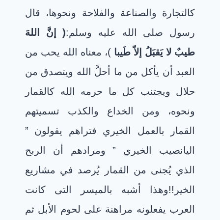
كالتجارة والصناعة والفلاحة ونحوها، قال
رسول صلى الله عليه وسلم:
(
إنَّ اللهَ
طيبٌ لا يَقبَلُ إلاّ طَيبا
)، معناه الله يحب من
العبد أن يأكل من ما أحلَّ الله ويتصدق من
حلال ويجتنب كل ما حرمه الله
كالقمار
ونحوه، ومن الخداع والكذب تسميتهم
القمار بالعمل الخيري فتراهم يقولون ”
اليانصيب الخيري ” ومرادهم أن الربح
الذي يُجنى من القمار يُرصد في مشاريع
الخير!!
وهذا أشبه بالميسر التى كانت
العرب يفعلونه مراهنة على لحوم الأبل ثم