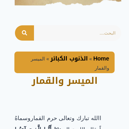
Home
الذنوب الكبائر
»
»
الميسر
والقمار
الميسر والقمار
االله تبارك وتعالى حرم القماروسماهُ