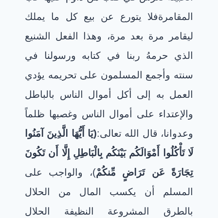
المقامرة
فلا يتورع عن بيع كل ما يملك
ليقامر مرة بعد مرة، وهذا الفعل الشنيع
الذي حرمهُ ربنا في كتابه ورسولنا في
سنته وأجمع المسلمون على تحريمه يؤدي
العمل به إلى أكل أموال الناس بالباطل
والإعتداء على أموال الناس وغصبها ظلماً
وعدوانا، قال الله تعالى:
(
يَا أَيُّهَا الَّذِينَ آمَنُوا
لَا تَأْكُلُوا أَمْوَالَكُم بَيْنَكُم بِالْبَاطِلِ إِلَّا أَن تَكُونَ
تِجَارَةً عَن تَرَاضٍ مِّنكُمْ
)، والواجب على
المسلم أن يكسب المال من الحلال
بالطرق المشروعة النظيفة الحلال