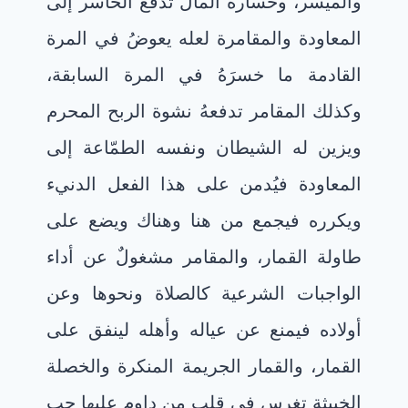
والميسر، وخسارة المال تدفع الخاسر إلى
المعاودة والمقامرة لعله يعوضُ في المرة
القادمة ما خسرَهُ في المرة السابقة،
وكذلك المقامر تدفعهُ نشوة الربح المحرم
ويزين له الشيطان ونفسه الطمّاعة إلى
المعاودة فيُدمن على هذا الفعل الدنيء
ويكرره فيجمع من هنا وهناك ويضع على
طاولة القمار، والمقامر مشغولٌ عن أداء
الواجبات الشرعية كالصلاة ونحوها وعن
أولاده فيمنع عن عياله وأهله لينفق على
القمار، والقمار الجريمة المنكرة والخصلة
الخبيثة تغرس في قلب من داوم عليها حب