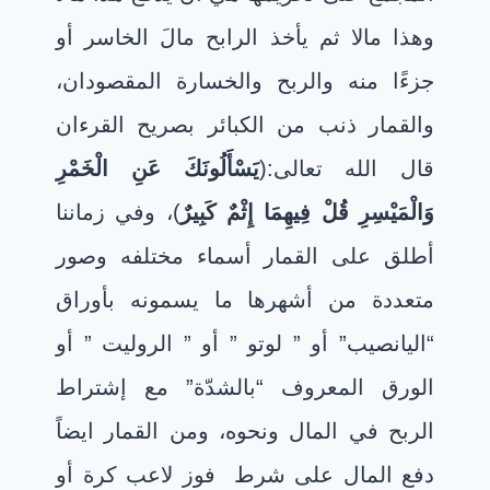
وهذا مالا ثم يأخذ الرابح مالَ الخاسر أو
جزءًا منه والربح والخسارة المقصودان،
والقمار ذنب من الكبائر بصريح القرءا
ن
قال الله تعالى:(
يَسْأَلُونَكَ عَنِ الْخَمْرِ
وَالْمَيْسِرِ قُلْ فِيهِمَا إِثْمٌ كَبِيرٌ
)، وفي زماننا
أطلق على القمار أسماء مختلفه وصور
متعددة من أشهرها ما يسمونه بأوراق
“اليانصيب”
أو
” لوتو ” أو ” الروليت ” أو
الورق المعروف “بالشدّة” مع إشتراط
الربح في المال ونحوه، ومن القمار ايضاً
دفع المال على شرط
فوز لاعب كرة أو