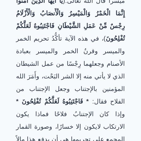
ميسراً قال الله تعالى:(
يَا أَيُّها الَّذِينَ آمَنُوا
إِنَّمَا الْخَمْرُ وَالْمَيْسِرُ وَالْأَنصَابُ وَالْأَزْلَامُ
رِجْسٌ مِّنْ عَمَلِ الشَّيْطَانِ فَاجْتَنِبُوهُ لَعَلَّكُمْ
تُفْلِحُونَ
)، في هذه الآية تأكُّدُ تحريم الخمر
والميسر وقرنُ الخمر والميسر بعبادة
الأصنام وجعلهما رِجْسًا من عمل الشيطان
الذي لا يأتي منه إلا الشر البَحْت، وأَمَرَ الله
المؤمنين بالإجتناب وجعل الإجتناب من
الفلاح فقال:
*
فَاجْتَنِبُوهُ لَعَلَّكُمْ تُفْلِحُونَ
*
وإذا كان الإجتنابُ فلاحًا فماذا يكون
الارتكاب لايكون إلا خسارًا، وصورة القمار
المجمع على تحريمها هي أن يدفع هذا مالاً