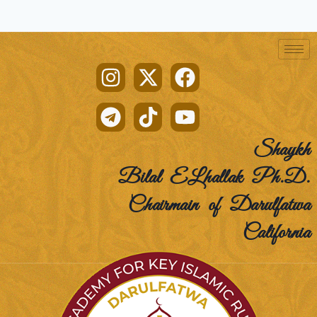
Shaykh
Bilal ELhallak Ph.D.
Chairmain of Darulfatwa
California