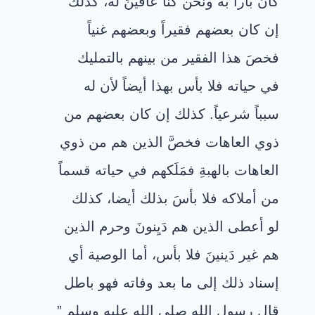
كان باراً به ونحن كنا عاقينَ له، كذلك
إن كان بعضهم فقيراً وبعضهم غنياً
فخصَ هذا الفقير من بينهم بالتمليك
في حياته فلا بأس بهذا أيضاً لأن له
سبباً شرعياً. كذلك إن كان بعضهم من
ذوي العاهات فخصَّ الذين هم من ذوي
العاهات بالهبةِ فمَلَكهم في حياته قسماً
من أملاكه فلا بأسَ بذلك أيضا، كذلك
لو أعطى الذين هم دَيِنونَ وحرم الذين
هم غير دَينينَ فلا بأس، أما الوصية أي
إسناد ذلك إلى ما بعد وفاته فهو باطل
قال رسول الله صلى الله عليه وسلم ”