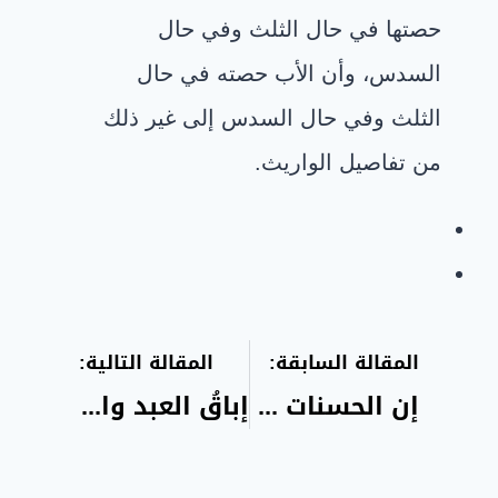
حصتها في حال الثلث وفي حال
السدس، وأن الأب حصته في حال
الثلث وفي حال السدس إلى غير ذلك
من تفاصيل الواريث
.
المقالة السابقة:
المقالة التالية:
إن الحسنات يذهبن السيئات
إباقُ العبد والزوجة ومن عليه حقٌ يَلزمه من قَصَاص أو دَينٍ أو نفقة أو بر والديه أو تربية الأطفال