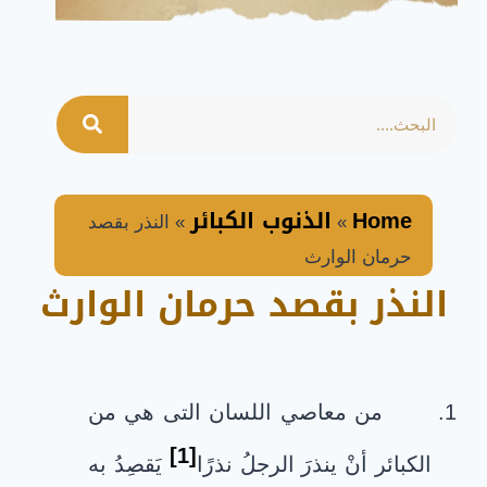
Home
الذنوب الكبائر
»
»
النذر بقصد
حرمان الوارث
النذر بقصد حرمان الوارث
من معاصي اللسان التى هي من
[1]
الكبائر أنْ ينذرَ الرجلُ نذرًا
يَقصِدُ به