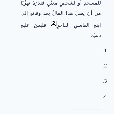
للمسجدِ أو لشخصٍ معيَّنٍ فنذرَهُ تهرُّبًا
من أن يصلَ هذا المالُ بعدَ وفاتهِ إلى
[2]
ابنهِ الفاسقِ الفاجرِ
فليسَ عليهِ
ذنبٌ
.