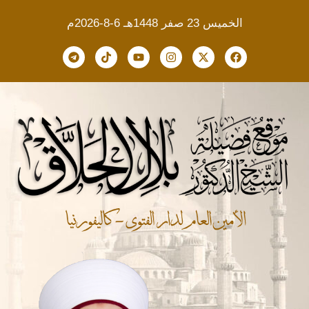
الخميس 23 صفر 1448هـ 6-8-2026م