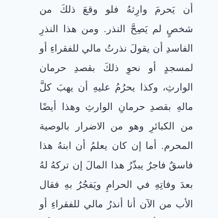
أن يَحرمَ وارِثهُ فلو وقعَ ذلكَ من
شخصٍ لم يَصِحَّ النذر. ومن هذا النذرِ
الفاسدِ أن يقولَ نذرتُ مالي للفقراءِ أو
لمسجدٍ أو نحوِ ذلكَ بقصدِ حرمان
الوارثِ، وكذا يحرُمُ عليهِ أن يهبَ كلَّ
مالهِ بقصدِ حرمانِ الوارثِ وهذا أيضًا
من الكبائرِ وهو من الاضرار بالوصية
المحرم. أما إن كان يعلمُ أن ابنهُ هذا
فاسقٌ فاجرٌ يبذّرُ هذا المالَ إن تركهُ لهُ
بعدَ وفاتِهِ في الحرامِ ويَفجُرُ بهِ فقال
الأب من الآن أنا أنذرُ مالي للفقراءِ أو