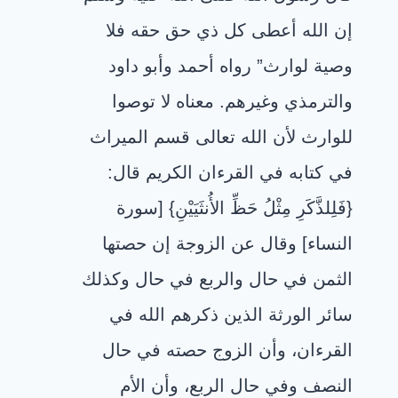
إن الله أعطى كل ذي حق حقه فلا
وصية لوارث” رواه أحمد وأبو داود
والترمذي وغيرهم. معناه لا توصوا
للوارث لأن الله تعالى قسم الميراث
في كتابه في القرءان الكريم قال:
{فَلِلذَّكَرِ مِثْلُ حَظِّ الأُنثَيَيْنِ} [سورة
النساء] وقال عن الزوجة إن حصتها
الثمن في حال والربع في حال وكذلك
سائر الورثة الذين ذكرهم الله في
القرءان، وأن الزوج حصته في حال
النصف وفي حال الربع، وأن الأم