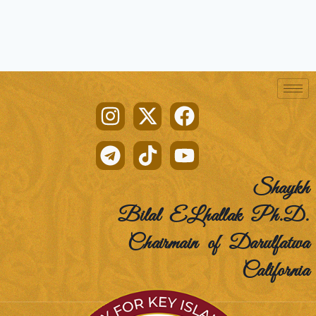
Shaykh
Bilal ELhallak Ph.D.
Chairmain of Darulfatwa
California