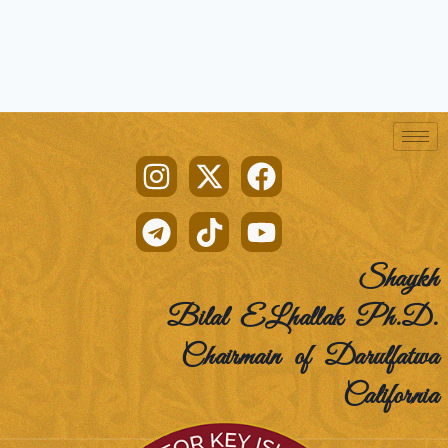
Shaykh
Bilal ELhallak Ph.D.
Chairmain of Darulfatwa
California