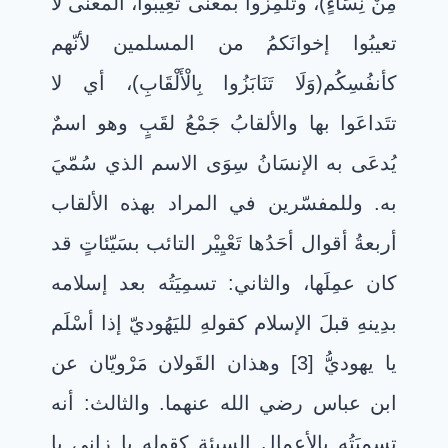
مِنْ نِسَاءٍ)، وتَلمِزوا بمعنى تَعِيْبُوا، المعنى لا
تعيبُوا إخوانَكمُ من المسلمين لأنّهم
كأنفُسِكُم(وَلَا تَنَابَزُوا بِالْأَلْقَابِ)، أي لا
تتَداعَوا بها والألقابُ جَمْعُ لقَبٍ وهو اسمٌ
يُدعَى به الإنسَانُ سِوَى الاسم الذي سُمّيَ
به. وللمفسّرين في المراد بهذه الألقاب
أربعةُ أقوال أحَدُها تَعْيِيْر التائب بسَيّئاتٍ قد
كان عمِلَها، والثاني: تسمِيَتُه بعد إسلامه
بدِينهِ قبلَ الإسلام كقولهِ لليَهُوديّ إذا أسْلَم
يا يهوديُّ [3] وهذان القَولان مَرْويّان عن
ابن عباس رضي الله عنهما. والثالث: أنه
تسميَتُه بالأعمال السيئة كقوله يا زاني يا