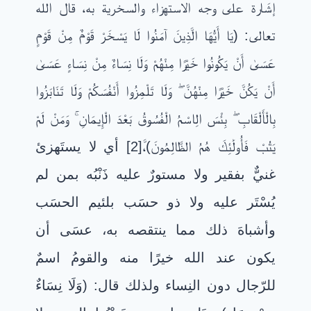
إشَارة على وجه الاستهزاء والسخرية به، قال الله
تعالى: (يَا أَيُّهَا الَّذِينَ آمَنُوا لَا يَسْخَرْ قَوْمٌ مِنْ قَوْمٍ
عَسَىٰ أَنْ يَكُونُوا خَيْرًا مِنْهُمْ وَلَا نِسَاءٌ مِنْ نِسَاءٍ عَسَىٰ
أَنْ يَكُنَّ خَيْرًا مِنْهُنَّ ۖ وَلَا تَلْمِزُوا أَنْفُسَكُمْ وَلَا تَنَابَزُوا
بِالْأَلْقَابِ ۖ بِئْسَ الِاسْمُ الْفُسُوقُ بَعْدَ الْإِيمَانِ ۚ وَمَنْ لَمْ
يَتُبْ فَأُولَٰئِكَ هُمُ الظَّالِمُونَ)،ﱠ[2] أي لا يستَهزئ
غنيٌّ بفقير ولا مستورٌ عليه ذَنْبُه بمن لم
يُسْتَر عليه ولا ذو حسَب بلئيم الحسَب
وأشباهَ ذلك مما ينتقصه به، عسَى أن
يكون عند الله خيرًا منه والقومُ اسمٌ
للرّجال دون النِساء ولذلك قال: (وَلَا نِسَاءٌ