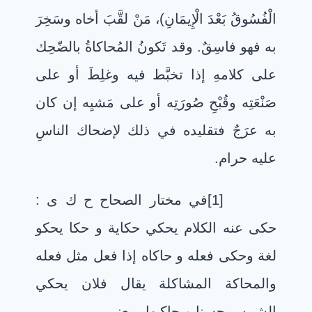
الْفُسُوقُ بَعْدَ الْإِيمَانِ)، مَنْ لقَّبَ أخاه وسَخِرَ
به فهو فاسِقٌ. وقد تَكونُ المُحاكاةُ بالضّحِك
على كلامهِ إذا تخبَّط فيه وغلِطَ أو على
صَنْعَتِه وقُبْحِ صُورَتِه أو على مَشيِه إن كان
به عرَجٌ فتقليده في ذلك لإضحاك الناسِ
عليه حرام
.
[1]
في مختار الصحاح ح ك ى :
حكى عنه الكلام يحكي حكاية و حكا يحكو
لغة وحكى فعله و حاكاه إذا فعل مثل فعله
والمحاكة المشاكلة يقال فلان يحكي
الشمس حسنا ويحاكيها بمعنى
.