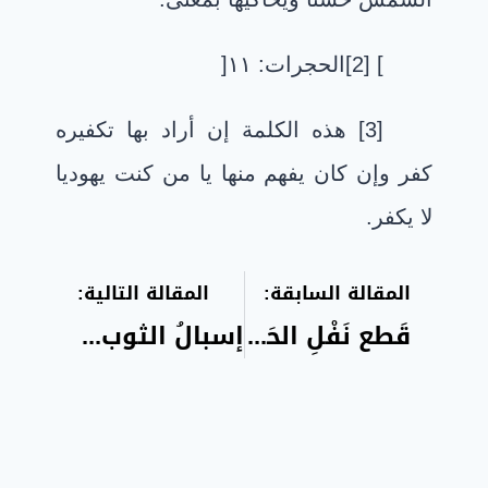
[2] [
الحجرات: ١١
]
[3] هذه الكلمة إن أراد بها تكفيره
كفر وإن كان يفهم منها يا من كنت يهوديا
لا يكفر.
المقالة السابقة:
المقالة التالية:
قَطع نَفْلِ الحَجّ والعُمرة
إسبالُ الثوب للخُيَلاء