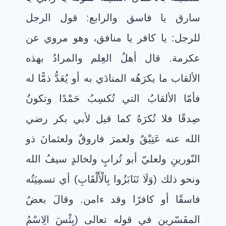
سارق يا فاسق والرابع: قول الرجل
للرجل: يا كافر يا منافق، وهو مروي عن
عكرمة. قال أهلُ العِلم والمرادُ بهذه
الألقاب ما يكرَهُه المنادَي به أو يُعَدُّ ذمًّا له
فأمّا الألقابُ التي تُكسِبُ حَمْدًا وتكونُ
صِدقًا فلا تُكرَهُ كما قيل لأبي بكر رضي
الله عنه عَتِيْقٌ ولعمرَ فاروقٌ ولعثمانَ ذو
النّورينِ ولعليّ أبو تُرابٍ ولخالدٍ سيفُ الله
ونحو ذلك (وَلَا تَنَابَزُوا بِالْأَلْقَابِ) أي تسمِيَتُه
فاسقًا أو كافرًا وقد ءامن. وقالَ بعضُ
المفَسّرين في قوله تعالى (بِئْسَ الِاسْمُ