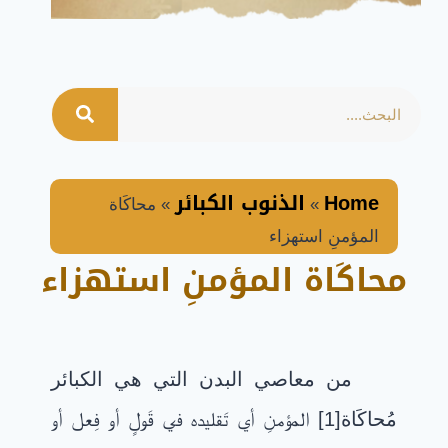
Home
الذنوب الكبائر
»
»
محاكَاة
المؤمنِ استهزاء
محاكَاة المؤمنِ استهزاء
من معاصي البدن التي هي الكبائر
مُحاكَاة[1] المؤمنِ أي تَقليده في قَولٍ أو فِعل أو