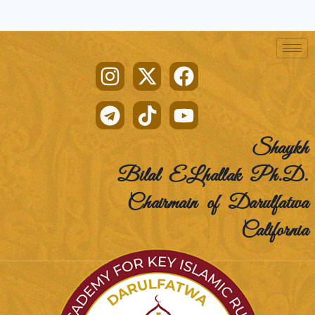
Shaykh
Bilal ELhallak Ph.D.
Chairmain of Darulfatwa
California