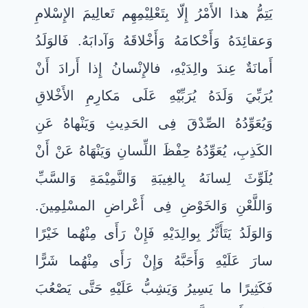
يَتِمُّ هذا الأَمْرُ إِلّا بِتَعْلِيْمِهِم تَعالِيمَ الإِسْلامِ
وَعقائِدَهُ وَأَحْكامَهُ وَأَخْلاقَهُ وَآدابَهُ. فَالوَلَدُ
أَمانَةٌ عِندَ والِدَيْهِ، فالإِنْسانُ إِذا أَرادَ أَنْ
يُرَبِّيَ وَلَدَهُ يُرَبِّيْهِ عَلَى مَكارِمِ الأَخْلاقِ
وَيُعَوِّدُهُ الصِّدْقَ فِى الحَدِيثِ وَيَنْهاهُ عَنِ
الكَذِبِ، يُعَوِّدُهُ حِفْظَ اللِّسانِ وَيَنْهَاهُ عَنْ أَنْ
يُلَوِّثَ لِسانَهُ بِالغِيبَةِ وَالنَّمِيْمَةِ وَالسَّبِّ
وَاللَّعْنِ وَالخَوْضِ فِى أَعْراضِ المسْلِمِينَ.
وَالوَلَدُ يَتَأَثَّرُ بِوالِدَيْهِ فَإِنْ رَأَى مِنْهُما خَيْرًا
سارَ عَلَيْهِ وَأَحَبَّهُ وَإِنْ رَأَى مِنْهُما شَرًّا
فَكَثِيرًا ما يَسِيرُ وَيَشِبُّ عَلَيْهِ حَتَّى يَصْعُبَ