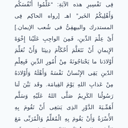
فِى تَفْسِيرِ هذه الآيَةِ: “عَلِّمُوا أَنْفُسَكُم
وَأَهْلِيكُمُ الخَير” اهـ [رواه الحاكِم فِى
المستدرك والبيهقِىُّ فى شُعب الإيمان.]
أَىْ عِلْمَ الدِّينِ، فَمِنَ الواجِبِ عَلَيْنا إِخْوَةَ
الإِيمانِ أَنْ نَتَعَلَّمَ أَحْكَاْمَ دِينِنَا وَأَنْ نُعَلِّمَ
أَوْلادَنا ما يَحْتاجُونَهُ مِنْ أُمُورِ الدِّينِ فَبِعِلْمِ
الدّينِ يَقِى الإِنْسانُ نَفْسَهُ وَأَهْلَهُ وَأَوْلادَهُ
مِنْ عَذابِ اللهِ يَوْمَ القِيامَة. وقَد بَيَّنَ لَنا
رَسُولُنا الكَرِيمُ صَلَّى اللهُ عَلَيْهِ وَسَلَّم
أَهَمِّـيَةَ الدَّوْرِ الذِى يَنبَغِى أَنْ تَقُومَ بِهِ
الأُسْرَةُ وَأَنْ يَقُومَ بِهِ الْمُعَلِّمُ وَالْمُرَبِّى مَعَ