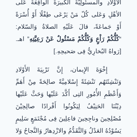
الأَوْلادِ والمسئُولِيَّةَ الكَبيرَةَ الواقِعَةَ عَلَى
الأهْلِ وَعَلى كُلّ مَنْ يَرْعَى طِفْلًا أَوْ أُسْرَةً
أَوْ جَماعَةً، قالَ عَلَيْهِ الصلاةُ وَالسّلام:
“
كُلُّكُمْ رَاْعٍ وَكُلُّكُمْ مَسْئُولٌ عَنْ رَعِيَّتِهِ
” اهـ.
[رَواهُ البُخارِيُّ فِى صَحيحِهِ.]
إِخْوَةَ الإِيمان، إِنَّ تَرْبِيَةَ الأَوْلادِ
وَتَنْشِئَتَهُم تَنْشِئَةً إِسْلامِيَّةً صالِحَةً مِنْ أَهَمِّ
وَأَعْظَمِ الأُمُورِ التِى أَكَّدَ عَلَيْها وَحَثَّ عَلَيْها
دِيْنُنَا الحَنِيْفُ لِيَكُونُوا أَفْرادًا صالِحِيْنَ
مُصْلِحِينَ وناجِحِينَ فاعِلِينَ فِى مُجْتَمَعٍ سَلِيمٍ
يَسُوْدُهُ العَدْلُ وَالتَّقَدُّمُ والازْدِهارُ وَالنَّجاحُ وَلا