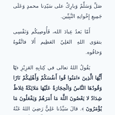
صَلِّ وَسَلِّمْ وَبارِكْ على سَيّدِنا محمدٍ وَعَلَى
جَمِيعِ إِخْوانِهِ النَّبِيِّين.
أَمّا بَعدُ عِبادَ الله، فَأُوصِيكُم وَنَفْسِى
بتقوَى اللهِ العَلِيّ العَظِيم أَلا فاتَّقُوهُ
وَخافُوه.
يَقُولُ اللهُ تعالى في كِتابِهِ العَزِيْزِ ﴿
يَا
أَيُّهَا الَّذِينَ ءامَنُوا قُوا أَنفُسَكُمْ وَأَهْلِيكُمْ نَارًا
وَقُودُهَا النَّاسُ وَالْحِجَارَةُ عَلَيْهَا مَلائِكَةٌ غِلاظٌ
شِدَادٌ لا يَعْصُونَ اللَّهَ مَا أَمَرَهُمْ وَيَفْعَلُونَ مَا
يُؤْمَرُونَ
﴾. قالَ سَيِّدُنا عَلِيٌّ رَضِيَ اللهُ عَنْهُ