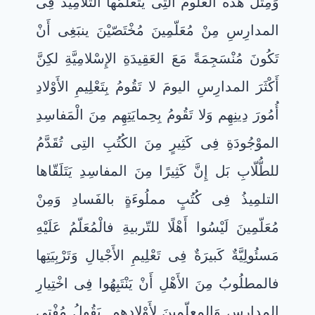
وَمِثْلُ هذه العُلُومُ التِى يتعلَّمُها التّلامِيذُ فِى
المدارِسِ مِنْ مُعَلّمِينَ مُخْتَصّيْنَ ينبَغِى أَنْ
تَكُونَ مُنْسَجِمَةً مَعَ العَقِيدَةِ الإِسْلامِيَّةِ لكِنَّ
أَكْثَرَ المدارِسِ اليومَ لا تَقُومُ بِتَعْلِيمِ الأَوْلادِ
أُمُورَ دِينِهِم وَلا تَقُومُ بِحِمايَتِهِم مِنَ الْمَفاسِدِ
الموْجُودَةِ فِى كَثِيرٍ مِنَ الكُتُبِ التِى تُقَدَّمُ
للطُّلّابِ بَل إِنَّ كَثِيرًا مِنَ المفاسِدِ يَتَلَقّاها
التلمِيذُ فِى كُتُبٍ مملُوءَةٍ بالفَسادِ وَمِنْ
مُعَلّمِينَ لَيْسُوا أَهْلًا للتّربيةِ فالْمُعَلّمُ عَلَيْهِ
مَسئُولِيَّةٌ كَبيرَةٌ فِى تَعْلِيمِ الأَجْيالِ وَتَرْبِيَتِها
فالمطلُوبُ مِنَ الأَهْلِ أَنْ يَنْتَبِهُوا فِى اخْتِيارِ
المدارِسِ وَالمعلّمِينَ لأَوْلادِهِم. يَقُولُ مُفْتِى