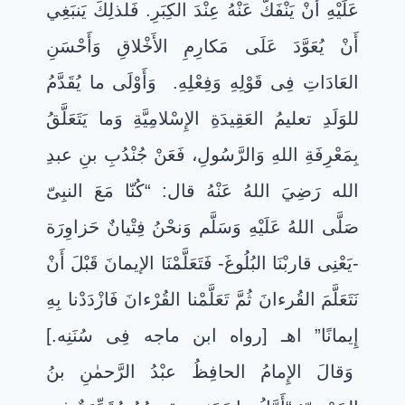
عَلَيْهِ أَنْ يَنْفَكَّ عَنْهُ عِنْدَ الكِبَرِ. فَلذلِكَ يَنبَغِي
أَنْ يُعَوَّدَ عَلَى مَكارِمِ الأَخْلاقِ وَأَحْسَنِ
العَادَاتِ فِى قَوْلِهِ وَفِعْلِهِ. وَأَوْلَى ما يُقَدَّمُ
للوَلَدِ تعليمُ العَقِيدَةِ الإِسْلامِيَّةِ وَما يَتَعَلَّقُ
بِمَعْرِفَةِ اللهِ وَالرَّسُولِ، فَعَنْ جُنْدُبِ بنِ عبدِ
الله رَضِيَ اللهُ عَنْهُ قال: “كُنّا مَعَ النبِىّ
صَلَّى اللهُ عَلَيْهِ وَسَلَّم وَنحْنُ فِتْيانٌ حَزاوِرَة
-يَعْنِى قاربْنَا البُلُوغَ- فَتَعَلَّمْنَا الإيمانَ قَبْلَ أَنْ
نَتَعَلَّمَ القُرءانَ ثُمَّ تَعَلَّمْنا القُرْءانَ فَازْدَدْنا بِهِ
إِيمانًا” اهـ [رواه ابن ماجه فِى سُنَنِه.]
وَقالَ الإِمامُ الحافِظُ عبْدُ الرَّحمٰنِ بنُ