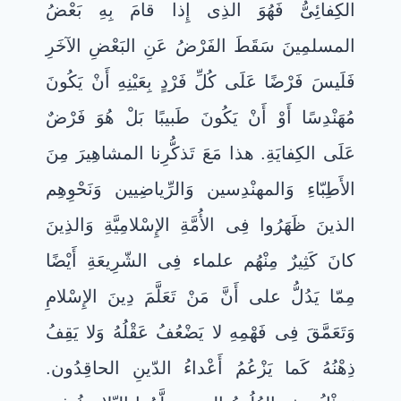
الكِفائِىُّ فَهُوَ الذِى إِذا قامَ بِهِ بَعْضُ
المسلمِينَ سَقَطَ الفَرْضُ عَنِ البَعْضِ الآخَرِ
فَلَيسَ فَرْضًا عَلَى كُلِّ فَرْدٍ بِعَيْنِهِ أَنْ يَكُونَ
مُهَنْدِسًا أَوْ أَنْ يَكُونَ طَبيبًا بَلْ هُوَ فَرْضٌ
عَلَى الكِفايَةِ. هذا مَعَ تَذكُّرِنا المشاهِيرَ مِنَ
الأَطِبّاءِ وَالمهنْدِسين وَالرِّياضِيين وَنَحْوِهِم
الذينَ ظَهَرُوا فِى الأُمَّةِ الإِسْلامِيَّةِ وَالذِينَ
كانَ كَثِيرٌ مِنْهُم علماء فِى الشّرِيعَةِ أَيْضًا
مِمّا يَدُلُّ على أَنَّ مَنْ تَعَلَّمَ دِينَ الإِسْلامِ
وَتَعَمَّقَ فِى فَهْمِهِ لا يَضْعُفُ عَقْلُهُ وَلا يَقِفُ
ذِهْنُهُ كَما يَزْعُمُ أَعْداءُ الدّينِ الحاقِدُون.