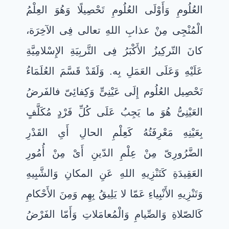
العُلُومِ وَأَوْلَى العُلُومِ تَحْصِيلًا وَهُوَ العِلْمُ
الْمُنْجِى مِنْ عذابِ اللهِ تعالى فِى الآخِرَة،
كانَ التّركِيزُ الأَكْبَرُ فِى التَّربِيَةِ الإِسْلامِيَّةِ
عَلَيْهِ وَعَلَى العَمَلِ بِه. وَلَقَدْ قَسَّمَ العُلَمَاءُ
تَحْصِيل العُلُوم إِلَى عَيْنِىٍّ وَكِفائِىّ فالفَرضُ
العَيْنِىُّ هُوَ ما يَجِبُ عَلَى كُلِّ فَرْدٍ مُكَلَّفٍ
بِعَيْنِهِ مَعْرِفَتُهُ كَعِلْمِ الحالِ أَىِ القَدْرِ
الضَّرُورِىّ مِنْ عِلْمِ الدّينِ أَىْ مِنْ أُمُورِ
العَقِيدَةِ كَتَنْزِيهِ اللهِ عَنِ المكانِ وَالشَّبِيهِ
وَتَنْزِيهِ الأَنْبِياءِ عَمّا لا يَلِيقُ بِهِم وَمِنَ الأَحْكامِ
كَالصّلاةِ وَالصِّيامِ وَالْمُعامَلاتِ وَأَمّا الفَرْضُ