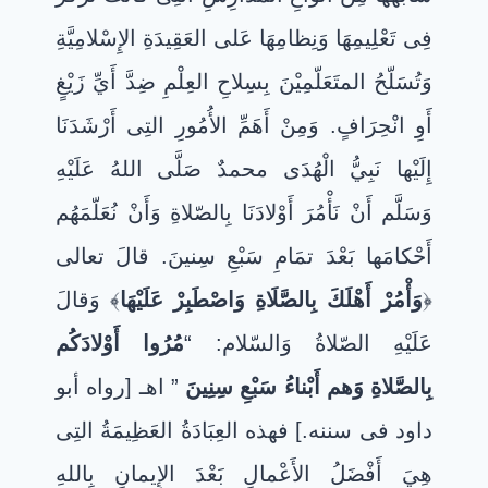
فِى تَعْلِيمِهَا وَنِظامِهَا عَلى العَقِيدَةِ الإِسْلامِيَّةِ
وَتُسَلّحُ المتَعَلّمِيْنَ بِسِلاحِ العِلْمِ ضِدَّ أَيِّ زَيْغٍ
أَوِ انْحِرَافٍ. وَمِنْ أَهَمِّ الأُمُورِ التِى أَرْشَدَنَا
إِلَيْها نَبِيُّ الْهُدَى محمدٌ صَلَّى اللهُ عَلَيْهِ
وَسَلَّم أَنْ نَأْمُرَ أَوْلادَنَا بِالصّلاةِ وَأَنْ نُعَلّمَهُم
أَحْكامَها بَعْدَ تمَامِ سَبْعِ سِنينَ. قالَ تعالى
﴿
وَأْمُرْ أَهْلَكَ بِالصَّلَاةِ وَاصْطَبِرْ عَلَيْهَا
﴾ وَقالَ
عَلَيْهِ الصّلاةُ وَالسّلام: “
مُرُوا أَوْلادَكُم
بِالصَّلاةِ وَهم أَبْناءُ سَبْعِ سِنِينَ
” اهـ [رواه أبو
داود فى سننه.] فهذه العِبَادَةُ العَظِيمَةُ التِى
هِيَ أَفْضَلُ الأَعْمالِ بَعْدَ الإِيمانِ بِاللهِ