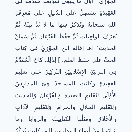
الجَوْزِيّ: “أَوَّلُ ما يَنبَغِى تقدِيمُهُ مُقَدِّمَةٌ فِى
العَقِيدَةِ تَشتَمِلُ عَلى الدّليلِ عَلى مَعرِفَةِ
اللهِ سبحانَهُ وَيُذكَرُ فِيها ما لا بُدَّ مِنْهُ ثُمَّ
يُعَرَّفُ الواجِباتِ ثُمَّ حِفْظَ القُرْءانِ ثُمَّ سَماعَ
الحَدِيثِ” اهـ [قاله ابن الجوْزِيّ فِى كِتاب
الحثّ على حفظ العلم. ] لِذٰلِكَ كانَ الْمُقَدَّمُ
فِى التّربِيَةِ الإِسْلامِيّةِ التّركِيزَ على تَعلِيمِ
العَقِيدَةِ وكانَتِ المساجِدُ هِىَ المدارِسَ
الأُوْلَى لِتَعْلِيمِ العَقِيدَةِ وَالقُرْءانِ وَالحَدِيثِ
وَلِتَعْلِيمِ الحلالِ والحرامِ وَلِتَعْلِيمِ الآدابِ
وَالأَخْلاقِ ومثلُها الكتاتِيبُ وَالزوايا وما
شابَهها مِنْ أَنْواعِ المدارِسِ التِى كانَت تُرَكّزُ