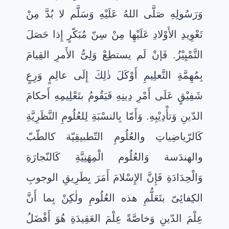
وَرَسُولِهِ صَلَّى اللهُ عَلَيْهِ وَسَلَّم لا بُدَّ مِنْ
تَعْوِيدِ الأَوْلادِ عَلَيْهِا مِنْ سِنّ مُبَكّرٍ إِذا حَصَلَ
التَّمْيِيْزُ. فَإنْ لَم يستطِعْ وَلِىُّ الأَمرِ القِيامَ
بِمُهِمَّةِ التَّعلِيمِ أَوْكَلَ ذٰلِكَ إِلَى عالِمٍ وَرِعٍ
شَفِيْقٍ عَلَى أَمْرِ دِينِهِ فَيَقُومُ بتَعْلِيمِهِ أَحكامَ
الدّينِ وَتأْدِيْبِهِ. وَأَمّا بِالنسْبَةِ لِلعُلُومِ النَّظَرِيَّةِ
كَالرّياضِياتِ والعُلُومِ التّطبيقِيّة كالطّبّ
والهندَسة وَالعُلُوم الْمِهَنِيَّةِ كَالنّجارَةِ
وَالْحِدَادَةِ فَإِنَّ الإِسْلامَ أَمَرَ بِطَرِيقِ الوجوبِ
الكِفائِىّ بتَعَلُّمِ هذه العُلُومِ ولٰكِنْ بِما أَنَّ
عِلْمَ الدّينِ وَخاصَّةً عِلْمَ العَقِيدَةِ هُوَ أَفْضَلُ