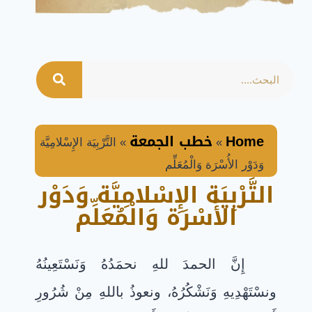
Home
خطب الجمعة
»
»
التَّرْبِيَة الإِسْلامِيَّة
وَدَوْر الأُسْرَة وَالْمُعَلِّم
التَّرْبِيَة الإِسْلامِيَّة وَدَوْر
الأُسْرَة وَالْمُعَلِّم
إِنَّ الحمدَ للهِ نحمَدُهُ وَنَسْتَعِينُهُ
ونسْتَهْدِيهِ وَنَشْكُرُهُ، ونعوذُ باللهِ مِنْ شُرُورِ