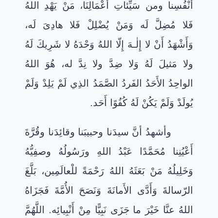
أَنْفُسِنا ومن سَيِّئاتِ أَعْمَالِنَا، مَنْ يَهْدِ اللهُ
فَلا مُضِلَّ لَه وَمَنْ يُضْلِلْ فَلا هادِىَ لَه،
وَأَشْهَدُ أَنْ لا إِلٰـهَ إِلّا اللهُ وَحْدَهُ لا شَرِيكَ لَهُ
ولا مَثيلَ لَهُ وَلا ضِدَّ ولا نِدَّ له، هُوَ اللهُ
الواحِدُ الأَحَدُ الفَردُ الصَّمَدُ الذِي لَمْ يَلِدْ وَلَمْ
يُولَدْ وَلَمْ يَكُنْ لَهُ كُفُوًا أَحَد.
وأشهدُ أنَّ سيدَنا وحبيبَنا وقائِدَنا وقُرَّةَ
أَعْيُنِنا مُحَمَّدًا عَبْدُ اللهِ ورَسُولُهُ وصفِيُّهُ
وَخَلِيلُهُ مَنْ بَعَثَهُ اللهُ رَحْمَةً للْعالَمِين، بَلَّغَ
الرّسالةَ وَأَدَّى الأَمانَةَ وَنَصَحَ الأُمَّةَ فَجَزَاهُ
اللهُ عنَّا خَيْرَ ما جَزَى نَبِيًّا مِنْ أَنْبِيائِه. اللَّهُمَّ