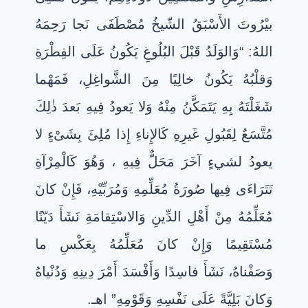
بيْرُوتَ الأَسْبَقُ الشّيخُ مُصْطَفَى نَجا رَحِمَهُ
اللهُ: “وَالوَلَدُ قَبْلَ البُلُوغِ يَكُونُ عَلَى الفِطْرَةِ
وَقلْبُهُ يَكُونُ خالِيًا مِنَ الشَّواغِلِ، فَمَهْما
شَغَلْتَهُ بِهِ يَتَمَكَّنُ مِنْهُ وَلا يَعودُ فِيهِ بَعدَ ذٰلِكَ
مُتَّسَعٌ لِقَبُولِ غَيرِهِ كَالإِناءِ إِذا مُلِئَ بِشَىْءٍ لا
يعودُ لشيءٍ آخَرَ مَحَلٌّ فِيهِ ، وَهُوَ كَالْمِرْآةِ
تَتَرَاءَى فِيها صُورَةُ مُعَلِّمِهِ وَمُرَبِّيْهِ، فَإِنْ كانَ
مُعَلِّمُهُ مِنْ أَهْلِ الدِّينِ وَالاسْتِقامَةِ نَشَأَ دَيّنًا
مُسْتَقِيمًا وَإِنْ كانَ مُعَلِّمُهُ بِعَكْسِ ما
وَصَفْناهُ، نَشَأَ فاسِدًا وَأَفْسَدَ أَمْرَ دِينِهِ وَدُنْياهُ
وَكانَ بَلِيَّةً عَلَى نَفْسِهِ وَقَوْمِهِ” اهـ.