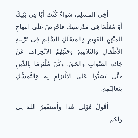
أَخِى المسلِم، سَواءٌ كُنْتَ أَبًا فِى بَيْتِكَ
أَوْ مُعَلِّمًا فِى مَدْرَسَتِكَ فاحْرِصْ عَلَى انتِهاجِ
المنْهَجِ القَوِيمِ وَالمسْلَكِ السَّلِيمِ فِى تَرْبِيَةِ
الأَطْفالِ وَالتّلامِيذِ وَجَنِّبْهُمُ الانْحِرافَ عَنْ
جَادَةِ الصَّوابِ وَالحَقّ. وَكُنْ مُلْتَزِمًا بِالدِّينِ
حَتَّى يَشِبُّوا عَلَى الالْتِزامِ بِهِ وَالتَّمَسُّكِ
بِتعالِيْمِهِ.
أَقُولُ قَوْلِى هٰذا وأَستغْفِرُ اللهَ لِى
ولكم.