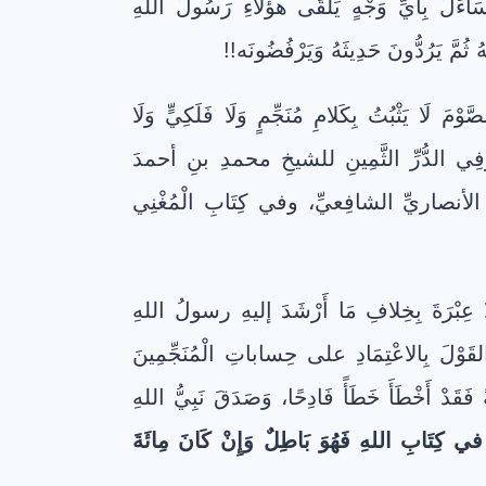
َسَاءَلَ بِأَيِّ وَجْهٍ يَلْقَى هؤلاءِ رَسُولَ اللهِ
مَّ يَرُدُّونَ حَدِيثَهُ وَيَرْفُضُونَه!!
َ لَا يَثْبُتُ بِكَلامِ مُنَجِّمٍ وَلَا فَلَكِيٍّ وَلَا
 وَفِي الدُّرِّ الثَّمِينِ للشيخِ محمدِ بنِ أحمدَ
الأنصاريِّ الشافِعيِّ، وفي كِتَابِ الْمُغْنِي
هُ لَا عِبْرَةَ بِخِلافِ مَا أَرْشَدَ إليهِ رسولُ اللهِ
وْلَ بِالاعْتِمَادِ على حِساباتِ الْمُنَجِّمِينَ
َّةً فَقَدْ أَخْطَأَ خَطَأً فَادِحًا، وَصَدَقَ نَبِيُّ اللهِ
في كِتَابِ اللهِ فَهُوَ بَاطِلٌ وَإِنْ كَانَ مِائَةَ