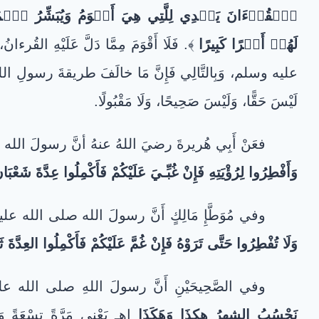
ٱلۡقُرۡءَانَ يَهۡدِي لِلَّتِي هِيَ أَقۡوَمُ وَيُبَشِّرُ ٱلۡمُؤۡ
لَهُمۡ أَجۡرًا كَبِيرًا
﴾. فَلَا أَقْوَمَ مِمَّا دَلَّ عَلَيْهِ القُرءانُ،
عليه وسلم، وَبِالتَّالِي فَإِنَّ مَا خالَفَ طريقةَ رسولِ ا
لَيْسَ حَقًّا، وَلَيْسَ صَحِيحًا، وَلَا مَقْبُولًا.
فعَنْ أَبِي هُريرةَ رضيَ اللهُ عنهُ أنَّ رسولَ ا
وَأَفْطِرُوا لِرُؤْيَتِهِ فَإِنْ غُبِّـيَ عَلَيْكُمْ فَأَكْمِلُوا عِدَّةَ شَعْبَان
وفي مُوَطَّإِ مَالِكٍ أَنَّ رسولَ الله صلى الله 
وَلَا تُفْطِرُوا حَتَّى تَرَوْهُ فَإِنْ غُمَّ عَلَيْكُمْ فَأَكْمِلُوا العِدَّةَ ثَ
وفي الصَّحِيحَيْنِ أَنَّ رسولَ اللهِ صلى الله
نَحْسُبُ الشهرُ هكذَا وَهَكَذَا
اهـ يَعْنِي مَرَّةً تِسْعَةً و