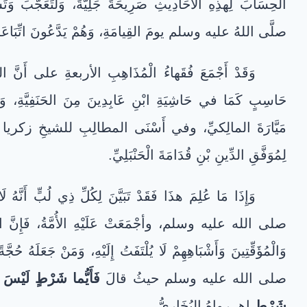
الحِسَابَ لِهذِهِ الأَحَادِيثِ صَرِيحَةً جَلِيَّةً، وَلَتَعَجَّبَ وَت
صلَّى اللهُ عليه وسلم يومَ القِيامَةِ، وَهُمْ يَدَّعُونَ اتِّبَاعَهُ ثُ
وَقَدْ أَجْمَعَ فُقَهاءُ الْمُذَاهِبِ الأربعةِ على أَنَّ الصَّوْم
حَاسِبٍ كَمَا في حَاشِيَةِ ابْنِ عَابِدِينَ مِنَ الحَنَفِيَّةِ،
مَيَّارَةَ المالِكيِّ، وفي أَسْنَى المطالِبِ للشيخِ زكريا 
لِمُوَفَّقِ الدِّينِ بْنِ قُدَامَةَ الْحَنْبَلِيِّ.
وَإِذَا مَا عُلِمَ هذَا فَقَدْ تَبَيَّنَ لِكُلِّ ذِي لُبٍّ أَنَّ
صلى الله عليه وسلم، وأجْمَعَتْ عَلَيْهِ الأُمَّةُ، فَإِنَّ القَ
وَالْمُؤَقِّتِينَ وَأَشْبَاهِهِمْ لَا يُلْتَفَتُ إِلَيْهِ، وَمَنْ جَعَلَهُ حُج
صلى الله عليه وسلم حيثُ قالَ
فَأَيُّما شَرْطٍ لَيْسَ 
شَرْطٍ
اهـ رواهُ البُخَارِيُّ.