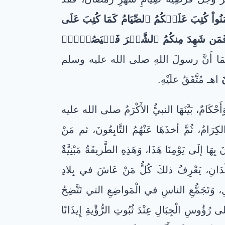
 ءَامَنُواْ كُتِبَ عَلَيۡكُمُ ٱلصِّيَامُ كَمَا كُتِبَ عَلَى
َمَن شَهِدَ مِنكُمُ ٱلشَّهۡرَ فَلۡيَصُمۡهُۖ
هُمَا أَنَّ رسولَ اللهِ صلى الله عليه وسلم
َ
اهـ مُتَّفَقٌ علَيْهِ.
ٌ وَأَحْكَامٌ، بَيَّنَهَا النبيُّ الأَكْرَمُ صلى الله عليه
رَامُ، ثُمَّ أخذَهَا عَنْهُمُ التَّابِعُونَ، ثم مَنْ
ِهَا إلَى يَوْمِنَا هَذَا، وَهَذِهِ الطَّريقَةُ مَبْنِيَّةٌ
لبُلْدَانِ، يَعْرِفُ ذلكَ كُلُّ مَنْ عَاشَ في بِلادِ
لَالِ، وَتَجَمُّعِ الناسِ في الْمَواضِعِ التي تَتَّضِحُ
لى رُؤُوسِ الْجِبَالِ عِنْدَ ثُبُوتِ الرُّؤْيةِ إِيذَانًا