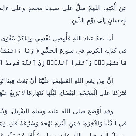
عَنْ أُمَّتِهِ. اللهمَّ صلِّ على سيدِنا محمدٍ وعلَى ءالِه
بإِحسانٍ إلَى يَوْمِ الدِّينِ.
أما بعدُ عبادَ اللهِ فَأُوصِي نَفْسِي وإياكُمْ بِتَقْوَى 
في كتابِه الكريمِ في سورةِ الحَشْرِ ﴿
وَمَآ ءَاتَىٰكُم
فَٱنتَهُواْۚ وَٱتَّقُواْ ٱللَّهَۖ إِنَّ ٱللَّهَ شَدِيدُ ٱ
إِنَّ مِنْ نِعَمِ اللهِ العَظِيمَةِ عَلَيْنَا أَنْ بَعَثَ فِين
فَتَرَكَنَا علَى الْمَحَجَّةِ البَيْضَاءِ، لَيْلُهَا كَنَهَارِهَا لَا يَزِيغُ عَنْهَا
وقد أَوْضَحَ صلى الله عليه وسلمَ السَّبِيلَ، وَبَيَّنَ الأ
في الدُّنْيَا وَالآخِرَةِ، فَمَنِ الْتَزَمَ نَهْجَهُ وَشَرْعَهُ فَازَ، وَ
رسولُ اللهِ صلى الله عليه وسلم مُبَلِّغًا عَنْ رَبِّهِ عَزَّ