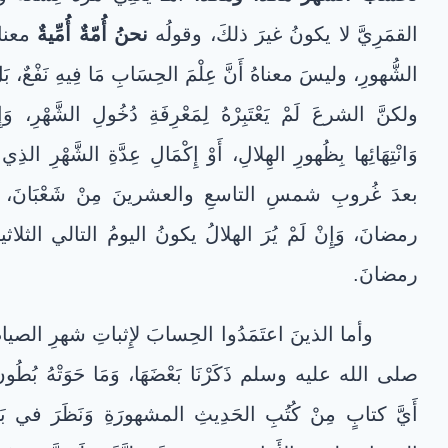
القمَرِيَّ لا يكونُ غيرَ ذلكَ، وقولُه
نحنُ أُمّةٌ أُمِّيةٌ
معناهُ
الشُّهورِ، وليسَ معناهُ أَنَّ عِلْمَ الحِسَابِ مَا فِيهِ نَفْعٌ، بَلْ هُو
ولكنَّ الشرعَ لَمْ يَعْتَبِرْهُ لِمَعْرِفَةِ دُخُولِ الشَّهْرِ، وَإِنَّ
وَانْتِهَائِها بِظُهورِ الهِلالِ، أَوْ إِكْمَالِ عِدَّةِ الشَّهْرِ الذ
بعدَ غُروبِ شمسِ التاسعِ والعشرينَ مِنْ شَعْبَانَ، فَإِن
رمضانَ، وَإِنْ لَمْ يُرَ الهلالُ يكونُ اليومُ التالي الثلاث
رمضانَ.
وأما الذينَ اعتَمَدُوا الحِسابَ لإِثباتِ شهرِ الصيامِ
صلى الله عليه وسلم ذَكَرْنَا بَعْضَهَا، وَمَا حَوَتْهُ بُطُونُ كُ
أَيَّ كتابٍ مِنْ كُتُبِ الحَدِيثِ المشهورَةِ وَنَظَرَ في بَابِ 