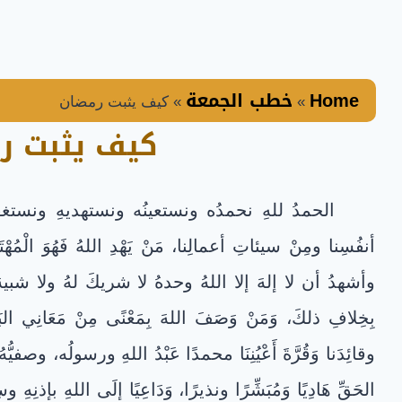
Home
خطب الجمعة
»
»
كيف يثبت رمضان
كيف يثبت ر
الحمدُ للهِ نحمدُه ونستعينُه ونستهديهِ ونستغفِر
أنفُسِنا ومِنْ سيئاتِ أعمالِنا، مَنْ يَهْدِ اللهُ فَهُوَ الْمُهْتَدِ، 
وأشهدُ أن لا إلهَ إلا اللهُ وحدهُ لا شريكَ لهُ ولا شبيهَ ولا م
بِخِلافِ ذلكَ، وَمَنْ وَصَفَ اللهَ بِمَعْنًى مِنْ مَعَانِي البَ
وقائِدَنا وَقُرَّةَ أَعْيُنِنَا محمدًا عَبْدُ اللهِ ورسولُه، وصفيُّهُ
الحَقِّ هَادِيًا وَمُبَشِّرًا ونذيرًا، وَدَاعِيًا إلَى اللهِ بإذنِهِ وسِر