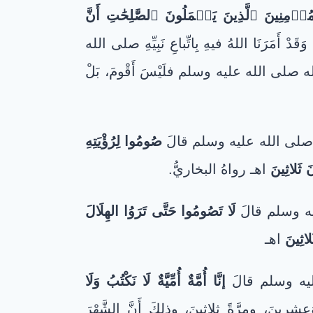
مِنِينَ ٱلَّذِينَ يَعۡمَلُونَ ٱلصَّٰلِحَٰتِ أَنَّ
 وَقَدْ أَمَرَنَا اللهُ فيهِ بِاتِّباعِ نَبِيِّهِ صلى الله
لله صلى الله عليه وسلم فلَيْسَ أَقْومَ، بَلْ
لله صلى الله عليه وسلم قالَ
صُومُوا لِرُؤْيَتِهِ
َ ثَلاثِينَ
اهـ رواهُ البخاريُّ.
عليه وسلم قالَ
لَا تَصُومُوا حَتَّى تَرَوُا الهِلَالَ
لاثِينَ
اهـ
 عليه وسلم قالَ
إنَّا أُمَّةٌ أُمِّيَّةٌ لَا نَكْتُبُ وَلَا
َعِشِرِينَ، ومرَّةً ثلاثينَ، وذلكَ أَنَّ الشَّهْرَ