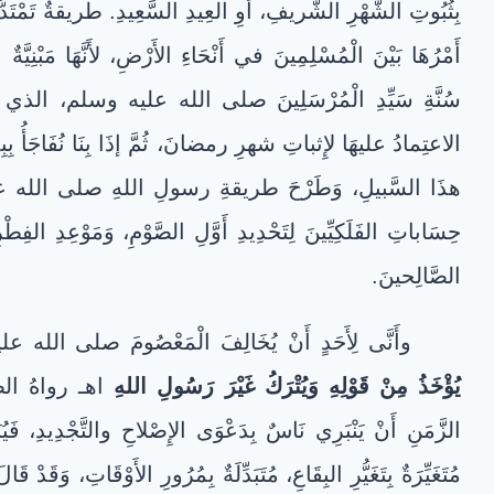
بِثُبُوتِ الشَّهْرِ الشَّريفِ، أَوِ العِيدِ السَّعِيدِ. طريقةٌ تَمْتَدُّ 
أَمْرُهَا بَيْنَ الْمُسْلِمِينَ في أَنْحَاءِ الأَرْضِ، لأَنَّهَا مَبْنِ
سُنَّةِ سَيِّدِ الْمُرْسَلِينَ صلى الله عليه وسلم، الذي علَّمَ
الاعتِمادُ عليهَا لإِثباتِ شهرِ رمضانَ، ثُمَّ إذَا بِنَا نُفَاجَأُ بِب
هذَا السَّبيلِ، وَطَرْحَ طريقةِ رسولِ اللهِ صلى الله عليه
حِسَاباتِ الفَلَكِيِّينَ لِتَحْدِيدِ أَوَّلِ الصَّوْمِ، وَمَوْعِدِ الفِطْ
الصَّالِحينَ.
وأَنَّى لِأَحَدٍ أَنْ يُخَالِفَ الْمَعْصُومَ صلى الله
يُؤْخَذُ مِنْ قَوْلِهِ وَيُتْرَكُ غَيْرَ رَسُولِ اللهِ
اهـ رواهُ الطَّب
الزَّمَنِ أَنْ يَنْبَرِي نَاسٌ بِدَعْوَى الإِصْلاحِ والتَّجْدِيدِ، فَيُب
مُتَغَيِّرَةٌ بِتَغَيُّرِ البِقَاعِ، مُتَبَدِّلَةٌ بِمُرُورِ الأَوْقَاتِ،