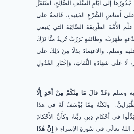
جُذُورُها إلَى أَيَّامِ السَّلَفِ الصَّالِحِ، اسْتَقَرَّ
يَّةٌ علَى أَسَاسِ الشَّرْعِ الحَنِيفِ، قَائِمَةٌ علَى
 الأُمَّةَ الطَّرِيقَةَ الصَّائِبَةَ التي يَنبغي
ِدْعَةٍ ظَهَرَتْ، وطائفةٍ بَرَزَتْ تُريدُ منَّا تَرْكَ
 وسلم، والاعتِمَادَ بدَلًا مِنْ ذَلِكَ علَى
رِ، لَا عَلَى شهَادَةِ الثِّقَاتِ، وَإِخْبَارِ العُدُولِ
 عليه وسلم وَقَدْ قالَ
مَا مِنْكُمْ مِنْ أَحَدٍ إِلَّا
َرَانِيُّ. ولكنَّهُ مِمَّا يُؤْسَفُ لَهُ في هذَا
َدِّلُوا في أَحْكَامِ دِينِ رَبِّنا، وكأَنَّ الأَحْكَامَ
 وَقَدْ قَالَ اللهُ تعالَى في سُورةِ الإسراءِ ﴿
إِنَّ هَٰذَا