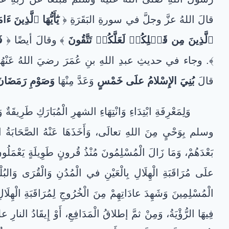
قالَ اللهُ عزَّ وجلَّ في سورةِ البَقَرَةِ ﴿
يَٰٓأَيُّهَا ٱلَّذِينَ
ٱلَّذِينَ مِن قَبۡلِكُمۡ لَعَلَّكُمۡ تَتَّقُونَ
﴾ وقالَ أيضًا ﴿
ف
﴾. وجاء في حديثِ عبدِ اللهِ بنِ عُمَرَ رضيَ اللهُ عَنْ
قالَ
بُنِيَ الإِسْلامُ علَى خَمْسٍ
وَعَدَّ مِنْهَا
وَصَوْمِ رَمَضَان
وَلِمَعْرِفَةِ ابْتِدَاءِ وَانْتِهَاءِ الشهرِ الْمُبَارَكِ طَرِيقَة
وسلم بِوَحْيٍ مِنَ اللهِ تعالَى، وَأَخَذَهَا عَنْهُ الصَّحَابَةُ الكِ
بَعْدَهُمْ، وَمَا زَالَ الْمُسْلِمُونَ مُنْذُ قُرونٍ طَوِيلَةٍ يَعْمَلُونَ ب
علَى مُرَاقَبَةِ الْهِلَالِ بِالْعَيْنِ في الْمُدُنِ وَالْقُرَى وَا
الْمُسْلِمِينَ وَشَهِدَ عادَاتِهِمْ مِنَ الْخُرُوجِ لِمُرَاقَبَةِ الْهِ
فِيهَا الرُّؤْيَةُ، وَمِنْ ثمَّ إطلاقُ الْمَدَافِعِ، أَوْ إِيقَادُ النارِ ع