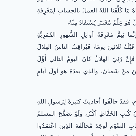
 مَا كَلَّفَنا اللهُ العملَ بالحِسابِ لِمَعْرِفَةِ
َ عِلْمٌ مُعْتَبَرٌ يُسْتَفَادُ مِنْهُ،
ما يَتِمُّ مَعْرِفَةُ أَوَائِلِ الشُّهورِ القَمَرِيَّةِ
ِي قَبْلَهُ ثَلاثينَ يومًا، فَيُراقِبُ الناسُ الهلالَ
ْ رُئِيَ الهلالُ كانَ اليومُ التالي أَوَّلَ
ينَ مِنْ شَعبانَ، والذِي بعدَهُ هو أولَ أيامِ
، فقدْ خالَفُوا أحاديثَ كثيرةً لِرَسولِ اللهِ
تُبِ الحُفَّاظِ أَكْثَرُ، وَلَوْ تَصَفَّحَ المسلمُ
الصَّوْمِ لَوَجَدَ مُخالَفَةَ الذِينَ اعْتَمَدُوا