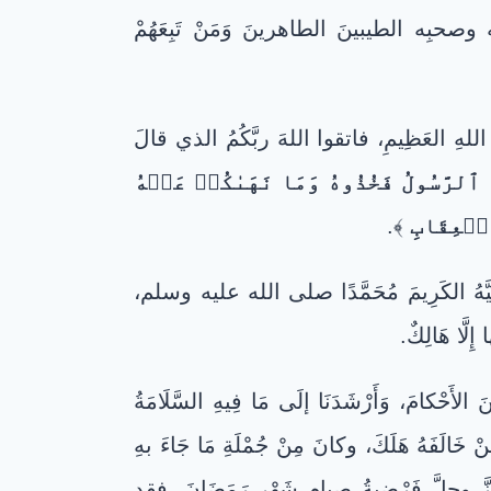
 وصحبِه الطيبينَ الطاهرينَ وَمَنْ تَبِعَهُمْ
اللهِ العَظِيمِ، فاتقوا اللهَ ربَّكُمُ الذي قالَ
ُ ٱلرَّسُولُ فَخُذُوهُ وَمَا نَهَىٰكُمۡ عَنۡهُ
لۡعِقَابِ
﴾.
َا نَبِيَّهُ الكَرِيمَ مُحَمَّدًا صلى الله عليه وسلم،
 إِلَّا هَالِكٌ.
َحْكامَ، وَأَرْشَدَنَا إلَى مَا فِيهِ السَّلَامَةُ
مَنْ خَالَفَهُ هَلَكَ، وكانَ مِنْ جُمْلَةِ مَا جَاءَ بهِ
 وجلَّ فَرْضِيةُ صِيامِ شَهْرِ رَمَضَانَ، فقد