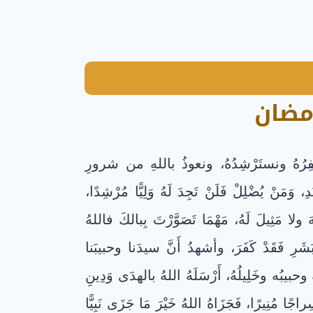
مضان
ُهُ ونستَرْشِدُهُ، ونعوذُ باللهِ من شرورِ
وَمَنْ يُضْلِلْ فَلَنْ تَجِدَ لَهُ وَلِيًّا مُرْشِدًا،
َثِيلَ لَهُ، مَهْمَا تَصَوَّرْتَ بِبالكَ فاللهُ
شَرِ فَقَدْ كَفَرَ، وأشهدُ أَنَّ سیدَنا وحبيبَنا
 وحبيبُه وخَلِيلُهُ، أَرْسَلَهُ اللهُ بالهدَی وَدِينِ
اجًا مُنِيرًا، فَجَزَاهُ اللهُ خَيْرَ مَا جَزَى نَبِيًّا