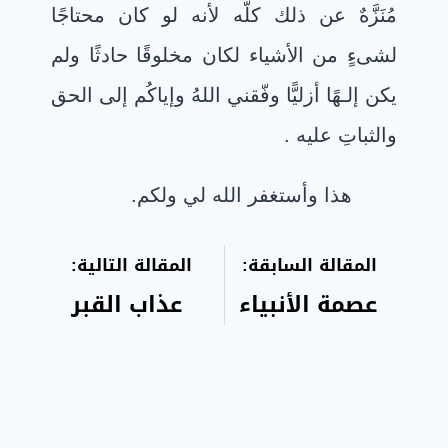
مُنَزَّهٌ عن ذلك كلّه لأنه لو كان محتاجًا
لشىءٍ من الأشياء لكان مخلوقًا حادثًا ولم
يكن إلـهًا أزليًّا وفّقني اللهُ وإياكُم إلى الحق
والثباتِ عليه .
هذا وأستغفر الله لي ولكم.
المقالة السابقة:
المقالة التالية:
عصمة الأنبياء
عذاب القبر