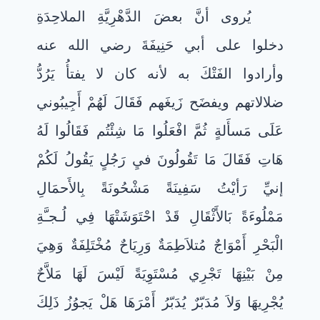
يُروى أنَّ بعضَ الدَّهْرِيَّةِ الملاحِدَةِ
دخلوا على أبي حَنِيفَةَ رضي الله عنه
وأرادوا الفَتْكَ به لأنه كان لا يفتأُ يَرُدُّ
ضلالاتهم ويفضَح زَيغَهم فَقَالَ لَهُمْ أَجِيبُوني
عَلَى مَسأَلةٍ ثُمَّ افْعَلُوا مَا شِئْتُم فَقَالُوا لَهُ
هَاتِ فَقَالَ مَا تَقُولُونَ فيِ رَجُلٍ يَقُولُ لَكُمْ
إنيِّ رَأيْتُ سَفِينَةً مَشْحُونَةً بِالأَحمَالِ
مَمْلُوءَةً بَالأَثْقَالِ قَدْ احْتَوَشَتْهَا فِي لُـجـَّةِ
الْبَحْرِ أَمْوَاجٌ مُتلاَطِمَةٌ وَرِيَاحٌ مُخْتَلِفَةٌ وَهِيَ
مِنْ بَيْنِهَا تَجْرِي مُسْتَوِيَةً لَيْسَ لَهَا مَلاَّحٌ
يُجْرِيهَا وَلاَ مُدَبّرٌ يُدَبّرُ أَمْرَهَا هَلْ يَجوُزُ ذَلِكَ