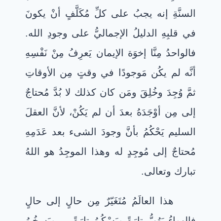
السنَّةِ إنه يجبُ على كلِّ مُكَلَّفٍ أنْ يكونَ
في قلبِهِ الدليلُ الإجماليُّ على وجودِ الله.
فالواحدُ مِنَّا إخوَة الإيمان يَعرِفُ مِنْ نَفْسِهِ
أنَّه لم يكُن مَوجودًا في وقتٍ مِن الأوقاتِ
ثمَّ وُجِدَ وخُلِقَ ومَن كان كذلك لا بُدَّ مُحتاجٌ
إلى مِن أوْجَدَهُ بعدَ أن لم يَكُنْ، لأنَّ العقلَ
السليم يَحْكُمُ بأنَّ وجودَ الشىء بعد عَدَمِهِ
مُحتاجٌ إلى مُوجِدٍ له وهذا الموجِدُ هو اللهُ
تبارك وتعالى.
هذا العالَمُ مُتَغَيّرٌ مِن حالٍ إلى حالٍ
فالهواءُ يَهُبُّ تارَةً ويَسْكُنُ تارَةً … ويَسخُنُ