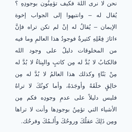
نحن لا نرى اللهَ فكيف تؤمِنُون بوجودِهِ ؟
يُقال له – وانتبهوا إلى الجواب إخوة
الإيمان – يُقالُ له إنْ لم تكن تراه فإنَّ
ءاثارَ فِعْلِهِ كثيرةٌ فوجودُ هذا العالمِ وما فيه
من المخلوقات دليلٌ على وجود الله
فالكتابُ لا بُدَّ له مِن كاتبٍ والبِناءُ لا بُدَّ له
مِنْ بَنّاءٍ وكذلك هذا العالمُ لا بُدَّ له مِن
خالِقٍ خلَقَهُ وأوجَدَهُ، وأما كونُكَ لا تراهُ
فليس دليلاً على عدمِ وجودِه فكم مِن
الأشياء التي تؤمِنُ بوجودِها وأنت لا تراها
ومِن ذَلِكَ عقلُكَ وروحُكَ وأَلـمُكَ وفرحُك.