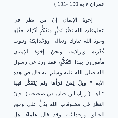
عمران ءاية 190 -191 )
إخوةَ الإيمان إنَّ مَن نظَرَ في
مَخلوقاتِ الله نظَرَ تَدَبُّرٍ وتَفَكُّرٍ أدْرَكَ بعقْلِهِ
وجودَ الله تبارك وتعالى ووَحْدانِيَّتَهُ وثبوتَ
قُدْرَتِهِ وإرادَتِهِ، ونحنُ إخوةَ الإيمانِ
مأمورونَ بهذا التَّفّكُّرِ، فقد ورد عن رسول
الله صلى الله عليه وسلم أنه قال في هذه
الآية
” ويلٌ لِمَنْ قَرَأَها ولم يَتَفَكَّر فيها
“
اهـ. ( رواه ابن حبان في صحيحه ) فإنَّ
النظَرَ في مخلوقاتِ الله يَدُلُّ على وجودِ
الخالِقِ ووحدانِيَّتِه. وقد قال علماءُ أهلِ