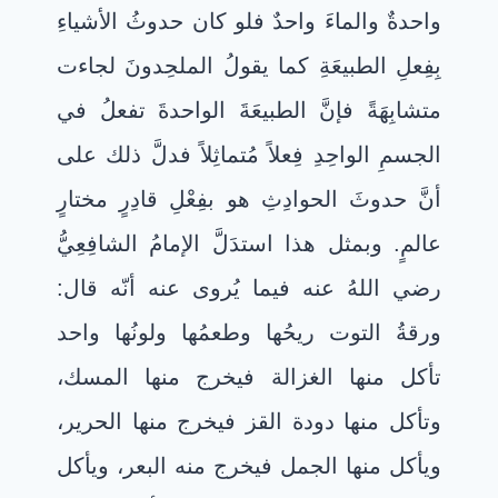
واحدةٌ والماءَ واحدٌ فلو كان حدوثُ الأشياءِ
بِفِعلِ الطبيعَةِ كما يقولُ الملحِدونَ لجاءت
متشابِهَةً فإنَّ الطبيعَةَ الواحدةَ تفعلُ في
الجسمِ الواحِدِ فِعلاً مُتماثِلاً فدلَّ ذلك على
أنَّ حدوثَ الحوادِثِ هو بفِعْلِ قادِرٍ مختارٍ
عالمٍ. وبمثل هذا استدَلَّ الإمامُ الشافِعِيُّ
رضي اللهُ عنه فيما يُروى عنه أنّه قال:
ورقةُ التوت ريحُها وطعمُها ولونُها واحد
تأكل منها الغزالة فيخرج منها المسك،
وتأكل منها دودة القز فيخرج منها الحرير،
ويأكل منها الجمل فيخرج منه البعر، ويأكل