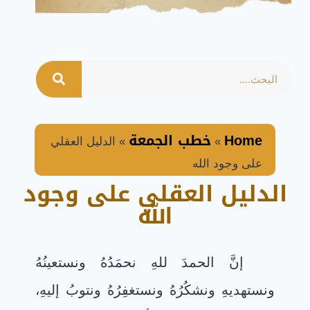
Home
خطب الجمعة
»
»
الدليل العقلي
على وجود الله
الدليل العقلي على وجود
الله
إنَّ الحمدَ للهِ نحمَدُهُ ونستعينُهُ
ونستهديهِ ونشكُرُهُ ونستغفِرُهُ ونتوبُ إليهِ،