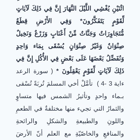
اثْنَيْنِ يُغْشِي اللَّيْلَ النَّهَارَ إِنَّ فِي ذَلِكَ لَآيَاتٍ
لِّقَوْمٍ يَتَفَكَّرُونَ* وَفِي الأَرْضِ قِطَعٌ
مُّتَجَاوِرَاتٌ وَجَنَّاتٌ مِّنْ أَعْنَابٍ وَزَرْعٌ وَنَخِيلٌ
صِنْوَانٌ وَغَيْرُ صِنْوَانٍ يُسْقَى بِمَاء وَاحِدٍ
وَنُفَضِّلُ بَعْضَهَا عَلَى بَعْضٍ فِي الأُكُلِ إِنَّ فِي
ذَلِكَ لَآيَاتٍ لِّقَوْمٍ يَعْقِلُونَ *
( سورة الرعد
ءاية 3 -4 ) تأمَّلْ أخي المسلمَ تُربَةً تُسْقى
بـماء واحدٍ وتأثيرُ الشمس فيها متساوٍ
والثمارُ التي تجيء منها مختلفةٌ في الطعمِ
واللونِ والطبيعةِ والشكلِ والرائحةِ
والمنافعِ والخاصّيّةِ مع العلم أنّ الأرضَ