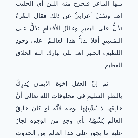
منها الماعز فيخرج منه اللبن أي الحليب
اهـ. وسُئلَ أعرابيٌّ عن ذلك فقال البعْرَةُ
تدُلُّ على البعيرِ وءاثارُ الأقدامِ تدُلُّ على
الـمَسِيرِ أفلا يدلُّ هذا العالـمُ على وجودِ
اللطيفِ الخبيرِ اهـ
. بلى
تبارك الله الخلاق
العظيم.
ثم إنّ العقل إخوَةَ الإيمان يُدرِكُ
بالنظرِ السليمِ في مخلوقاتِ الله تعالى أنَّ
خالِقَها لا يُشْبِهُها بوجِهٍ لأنَّه لو كان خالِقُ
العالَمِ يُشْبِهُهُ بأي وَجهٍ من الوجوه لجازَ
عليه ما يجوز على هذا العالم مِن الحدوثِ