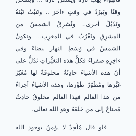
وقتًا ويَبرُدُ في وقتٍ ءاخَرَ .. وتَنبُتُ نَبْتَةٌ
وتَذْبُلُ أخرى.. وتُشرِقُ الشمسُ من
المشرِقِ وتَغْرُبُ في المغرِبِ… وتكونُ
الشمسُ في وَسَطِ النهار بيضاءَ وفي
ءاخِرِهِ صفراءَ فكلُّ هذه التغيُّراتِ تَدُلُّ على
أنّ هذه الأشياءَ حادِثَةٌ مخلوقَةٌ لها مُغَيّرٌ
غَيَّرَها ومُطَوّرٌ طَوَّرَها، وهذه الأشياءُ أجزاءٌ
من هذا العالم فهذا العالم مخلوقٌ حادِثٌ
مُحتاجٌ إلى من خَلَقَهُ وهو الله تعالى.
فلو قال مُلْحِدٌ لا يؤمنُ بوجودِ الله