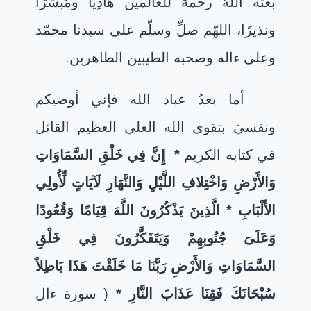
بعثه اللهُ رحمةً للعالمين هادِيًا ومُبَشرًا
ونذيرًا، اللهّم صلِّ وسلّم على سيدنا محمّد
وعلى ءاله وصحبه الطيبين الطاهرين.
أما بعدُ عباد الله فإني أوصيكم
ونفسيَ بتقوى الله العلي العظيم القائل
في كتابه الكريم
* إِنَّ فِي خَلْقِ السَّمَاوَاتِ
وَالأَرْضِ وَاخْتِلافِ اللَّيْلِ وَالنَّهَارِ لَآيَاتٍ لِّأُولِي
الأَلْبَابِ * الَّذِينَ يَذْكُرُونَ اللَّهَ قِيَامًا وَقُعُودًا
وَعَلَىَ جُنُوبِهِمْ وَيَتَفَكَّرُونَ فِي خَلْقِ
السَّمَاوَاتِ وَالأَرْضِ رَبَّنَا مَا خَلَقْتَ هَذَا بَاطِلاً
سُبْحَانَكَ فَقِنَا عَذَابَ النَّارِ *
( سورة ءال