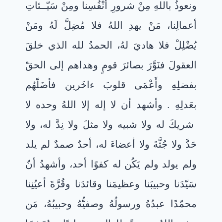
ونعوذُ باللهِ مِنْ شرورِ أنْفُسِنا ومِنْ سَيّــئاتِ
أعمالِنا، مَنْ يهدِ اللهُ فلا مُضِلَّ لَهُ ومَنْ
يُضْلِلْ فلا هاديَ لهُ، الحمدُ لله الذي خلقَ
العقولَ فنَوَّرَ بصائرَ قومٍ وهداهم إلى الحقّ
بفضلِهِ وأَعْمَى قلوبَ ءاخَرين فأضَلّهُم
بعَدلِهِ . وأشهد أن لا إله إلا اللهُ وحده لا
شريكَ له ولا شبيه ولا مثلَ ولا نِدَّ له، ولا
حَدَّ ولا جُثَّةَ ولا أعضاءَ له، أحدٌ صمدٌ لم يلد
ولم يولد ولم يَكُن له كفوًا أحد، وأشهدُ أنّ
سَيّدَنا وحبيبَنا وعظيمَنا وقائدَنا وقُرَّةَ أعيُنِنا
محمّدًا عبدُهُ ورسولُهُ وصفيُّهُ وحبيبُهُ، مَن