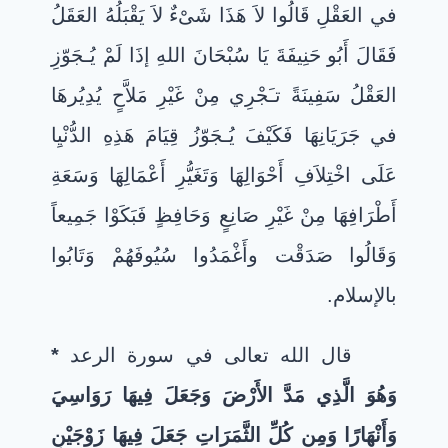
في العَقْلِ قَالُوا لاَ هَذَا شَىْءٌ لاَ يَقْبَلُهُ العَقَلُ
فَقَالَ أَبُو حَنِيفَةَ يَا سُبْحَانَ اللهِ إذَا لَمْ يُـجَوّزِ
العَقْلُ سَفِينَةً تـَجْرِي مِنْ غَيْرِ مَلاَّحٍ يُدِيُرهَا
في جَرَيَانِهَا فَكَيْفَ يُـجَوّزُ قِيَامَ هَذِهِ الدُّنْيِا
عَلَى اخْتِلاَفِ أَحْوَالِهَا وَتَغَيُّرِ أَعْمَالِهَا وَسَعَةِ
أَطْرَافِهَا مِنْ غَيْرِ صَانِعٍ وَحَافِظٍ فَبَكَوْا جَمِيعاً
وَقَالُوا صَدَقْت وأَغْمَدُوا سُيُوفَهُمْ وَتَابُوا
بالإسلام.
قال الله تعالى في سورة الرعد
*
وَهُوَ الَّذِي مَدَّ الأَرْضَ وَجَعَلَ فِيهَا رَوَاسِيَ
وَأَنْهَارًا وَمِن كُلِّ الثَّمَرَاتِ جَعَلَ فِيهَا زَوْجَيْنِ