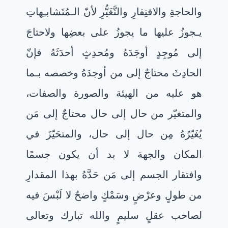
والحاجةِ والافتِقارِ والتَّغَيُّرِ لأنّ الـمُتَشابـِهاتِ
يـجوزُ عليها ما يجوزُ على بعضِها ولاحتاجَ
إلى مُوجِدٍ أوجَدَهُ ومُحدِثٍ أحدَثَهُ فإنّ
الحادِثَ محتاجٌ إلى من أوجدَهُ وخصصه بـما
هو عليه من الهيئة والصورة والصفات،
والمتغيّر من حال إلى حال محتاجٌ إلى مَن
يُغَيّرُهُ مِن حال إلى حال، والمتحَيّزَ في
المكان والجهة لا بد أن يكون جسمًا
وافتقار الجسم إلى مَن حَدَّهُ بهذا المقدارِ
من طولٍ وعرْضٍ وسَمْكٍ واضحٌ لا لَبْسَ فيه
لصاحب عقلٍ سليمٍ والله تبارك وتعالى