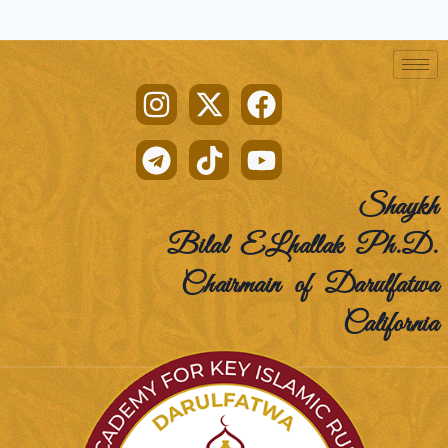
Shaykh
Bilal ELhallak Ph.D.
Chairmain of Darulfatwa
California