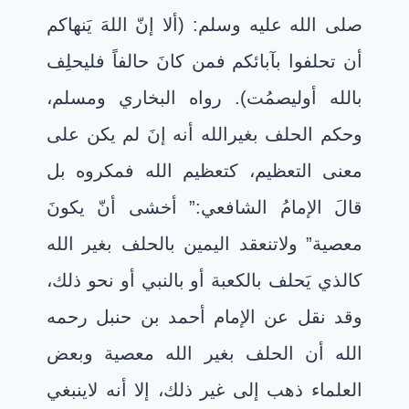
صلى الله عليه وسلم: (ألا إنّ اللهَ يَنهاكم
أن تحلفوا بآبائكم فمن كانَ حالفاً فليحلِف
بالله أوليصمُت). رواه البخاري ومسلم،
وحكم الحلف بغيرالله أنه إنَ لم يكن على
معنى التعظيم، كتعظيم الله فمكروه بل
قالَ الإمامُ الشافعي:” أخشى أنّ يكونَ
معصية” ولاتنعقد اليمين بالحلف بغير الله
كالذي يَحلف بالكعبة أو بالنبي أو نحو ذلك،
وقد نقل عن الإمام أحمد بن حنبل رحمه
الله أن الحلف بغير الله معصية وبعض
العلماء ذهب إلى غير ذلك، إلا أنه لاينبغي