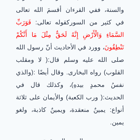
والسنة، ففي القرءان أقسمَ الله تعالى
في كثير من السوركقوله تعالى:
فَوَرَبِّ
السَّمَاءِ وَالْأَرْضِ إِنَّهُ لَحَقٌّ مِثْلَ مَا أَنَّكُمْ
تَنْطِقُونَ
، وورد في الأحاديث أنّ رسول الله
صلى الله عليه وسلم قال
:
( لا ومقلب
القلوب) رواه البخارى. وقال أيضًا
:
(والذي
نفسُ محمدٍ بيدهِ)، وكذلك قال في
الحديث:( ورب الكعبة) والأيمان على ثلاثة
أنواع: يمينٌ منعقدة، ويمينٌ كاذبة، ولغو
يمين.