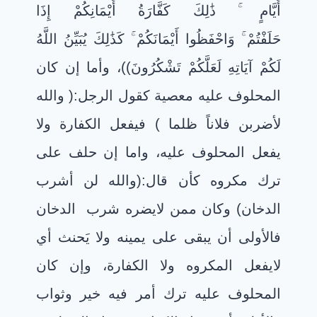
أَيَّامٍ
ذَٰلِكَ كَفَّارَةُ أَيْمَانِكُمْ إِذَا
حَلَفْتُمْ
وَاحْفَظُوا أَيْمَانَكُمْ
كَذَٰلِكَ يُبَيِّنُ اللَّهُ
لَكُمْ آيَاتِهِ لَعَلَّكُمْ تَشْكُرُونَ
((
، وأما إن كان
المحلوف عليه معصية كقول الرجل:( والله
لأضربن فلاناً ظلما ) فيفعل الكفارة ولا
يفعل المحلوف عليه، واما إن حلف على
ترك مكروه كأن قال:(والله لن أشرب
الدخان) وكان ممن لايضره شرب الدخان
فالأولى أن يبقى على يمينه ولا يَحنث أي
لايفعل المكروه ولا الكفارة، وإن كان
المحلوف عليه ترك أمر فيه خير وثواب