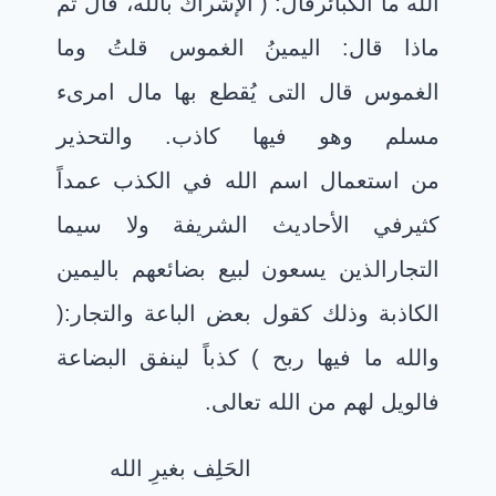
الله ما الكبائرقال: ( الإشراك بالله، قال ثم
ماذا قال: اليمينُ الغموس قلتُ وما
الغموس قال التى يُقطع بها مال امرىء
مسلم وهو فيها كاذب. والتحذير
من
استعمال اسم الله في الكذب عمداً
كثيرفي الأحاديث الشريفة ولا سيما
التجارالذين يسعون لبيع بضائعهم باليمين
الكاذبة وذلك كقول بعض الباعة والتجار:(
والله ما فيها ربح ) كذباً لينفق البضاعة
فالويل لهم من الله تعالى.
الحَلِف بغيرِ الله