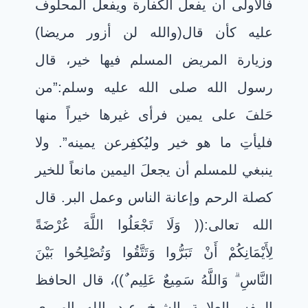
فالأولى أن يفعل الكفارة ويفعل المحلوف
عليه كأن قال(والله لن أزور مريضا)
وزيارة المريض المسلم فيها خير، قال
رسول الله صلى الله عليه وسلم:”من
حَلفَ على يمين فرأى غيرها خيراً منها
فليأتِ ما هو خير وليُكفِرعن يمينه”. ولا
ينبغي للمسلم أن يجعلَ اليمين مانعاً للخير
كصلة الرحم وإعانة الناس وعمل البر. قال
الله تعالى:(( وَلَا تَجْعَلُوا اللَّهَ عُرْضَةً
لِأَيْمَانِكُمْ أَنْ تَبَرُّوا وَتَتَّقُوا وَتُصْلِحُوا بَيْنَ
النَّاسِ
وَاللَّهُ سَمِيعٌ عَلِيم
ٌ))،
قال الحافظ
المفسرالعلامة الشيخ عبد الله الهرري