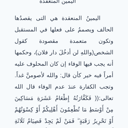
اليمين المنعقدة
اليمينُ المنعقدة هي التى يقصدُها
الحالف ويصممُ على فعلها في المستقبل
وتكون متعمدة مقصودة كقول
الشخص(واللهِ لن أدخُلَ دار فلان)، وحكمها
أنه يجب فيها الوفاء إن كان المحلوف عليه
أمراً فيه خير كأن قال: والله لأصومنَّ غداً.
وتجب الكفارة عندَ عدم الوفاء قال الله
تعالى:(( فَكَفَّارَتُهُ إِطْعَامُ عَشَرَةِ مَسَاكِينَ
مِنْ أَوْسَطِ مَا تُطْعِمُونَ أَهْلِيكُمْ أَوْ كِسْوَتُهُمْ
أَوْ تَحْرِيرُ رَقَبَةٍ
فَمَنْ لَمْ يَجِدْ فَصِيَامُ ثَلَاثَةِ