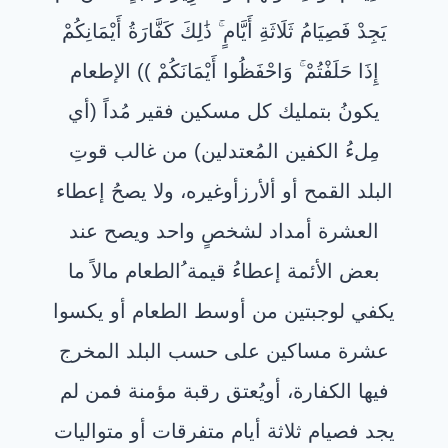
يَجِدْ فَصِيَامُ ثَلَاثَةِ أَيَّامٍ
ذَٰلِكَ كَفَّارَةُ أَيْمَانِكُمْ
إِذَا حَلَفْتُمْ
وَاحْفَظُوا أَيْمَانَكُمْ
)) الإطعام
يكونُ بتمليك كل مسكين فقير مُداً (أي
مِلءُ الكفين المُعتدلين) من غالب قوتِ
البلد القمح أو ألأرزأوغيره، ولا يصحُ إعطاء
العشرة أمداد لشخصٍ واحد ويصح عند
بعض الأئمة إعطاءُ قيمة ُالطعام مالاً ما
يكفي لوجبتين من أوسط الطعام أو يكسوا
عشرة مساكين على حسب البلد المخرج
فيها الكفارة، أويُعتق رقبة مؤمنة فمن لم
يجد فصيام ثلاثة أيام متفرقات أو متواليات