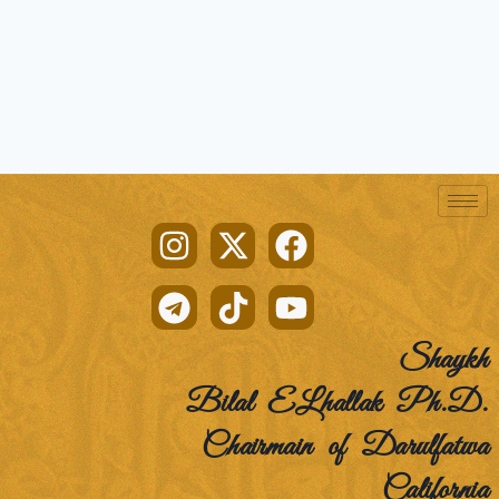
Shaykh
Bilal ELhallak Ph.D.
Chairmain of Darulfatwa
California