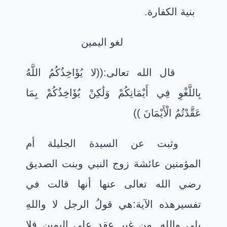
بنية الكفارة.
لغو اليمين
قال الله تعالى:((لا يُؤَاخِذُكُمُ اللَّهُ
بِاللَّغْوِ فِي أَيْمَانِكُمْ وَلَٰكِنْ يُؤَاخِذُكُمْ بِمَا
عَقَّدْتُمُ الْأَيْمَانَ
((
وثبت عن السيدة الجليلة أم
المؤمنين عائشة زوج النبي وبنت الصديق
رضي الله تعالى عنها أنها قالت في
تفسيرهذه الآية:هي قولُ الرجل لا واللهِ
بلى واللهِ. من غير عقدِ على اليمين فلا