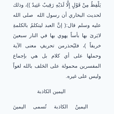
يَلْفِظُ مِنْ قَوْلٍ إِلَّا لَدَيْهِ رَقِيبٌ عَتِيدٌ ))، وذلك
لحديث البخاري أن رسول الله صلى الله
عليه وسلم قال:( إنَّ العبد ليتكلمُ بالكلمةِ
لايَرىَ بها بأساً يهوي بها في النار سبعينَ
خريفاً )، فليُحذرمن تحريفِ معنى الآية
وحملها على أي كلام بل هي بإجماع
المفسرين محمولة على الحَلف بالله لغواً
وليس على غيره.
اليمين الكاذبة
اليمينُ الكاذبة تُسمى اليمينَ