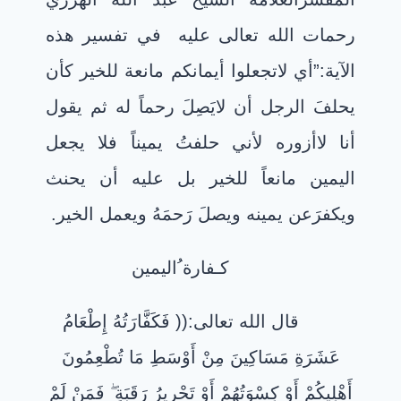
رحمات الله تعالى عليه في تفسير هذه
الآية:”أي لاتجعلوا أيمانكم مانعة للخير كأن
يحلفَ الرجل أن لايَصِلَ رحماً له ثم يقول
أنا لاأزوره لأني حلفتُ يميناً فلا يجعل
اليمين مانعاً للخير بل عليه أن يحنث
ويكفرَعن يمينه ويصلَ رَحمَهُ ويعمل الخير.
كـفارة ُاليمين
قال الله تعالى:((
فَكَفَّارَتُهُ إِطْعَامُ
عَشَرَةِ مَسَاكِينَ مِنْ أَوْسَطِ مَا تُطْعِمُونَ
أَهْلِيكُمْ أَوْ كِسْوَتُهُمْ أَوْ تَحْرِيرُ رَقَبَةٍ
فَمَنْ لَمْ