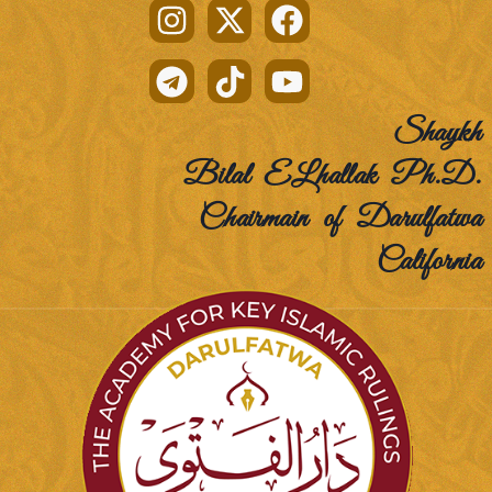
Shaykh
Bilal ELhallak Ph.D.
Chairmain of Darulfatwa
California