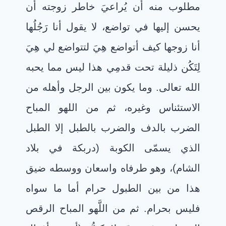
مطلوب منه أن يُراعيَ خاطر زوجته أن
يحسن إليها في تواضع، لا يقول أنا رَجُلُها
أنا زوجها كيف أتواضع هِيَ لتتواضع لي هِيَ
لِتَكُن ذليلة تحت قدمِي هذا ليس مما يحبه
الله تعالى. وما يكون بين الرجل وأهله من
الاستئناس وغيره، ثم من اللهو المباح
الضرب بالدف والضرب بالطبل إلا الطبل
الذي يسمّى الكوبة (دربكة في بلاد
الشام)، وهو طرفاه واسعان ووسطه ضيق
هذا من بين الطبول حرام أما ما سواه
فليس بحرام. ثم من اللَّهو المباح الرقص