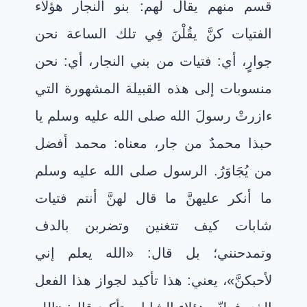
قسم منهم يقال لهم: بنو النجار هؤلاء
الفتيات كنَّ يقُلْنَ فِي تلك الساعة نحن
جوارٍ، أي: فتيات من بني النجار، أي: نحن
منسوبات إلى هذه القبيلة المشهورة التي
ءازرتْ رسولَ الله صلى الله عليه وسلم يا
حبذا محمدٌ من جار، معناه: محمد أفضل
من يُجَاوَرُ. الرسول صلى الله عليه وسلم
ما أنكر عليهنَّ ما قال لهنَّ أنتم فتيات
شابات كيف تتغنين وتضربن بالدف
وتمدحنني؛ بل قال: «الله يعلم إني
لأحبكنَّ»، يعني: هذا تأكيد لجواز هذا الفعل