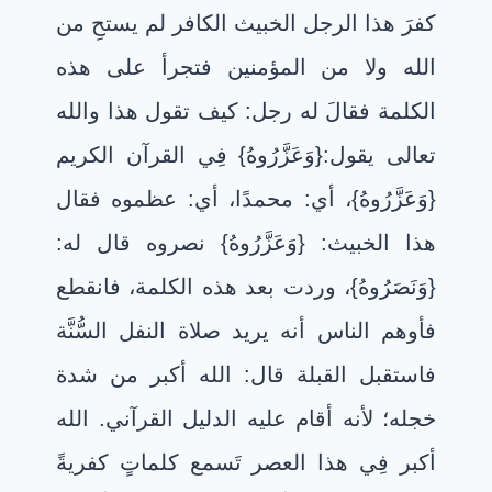
كفرَ هذا الرجل الخبيث الكافر لم يستحِ من
الله ولا من المؤمنين فتجرأ على هذه
الكلمة فقالَ له رجل: كيف تقول هذا والله
تعالى يقول:{وَعَزَّرُوهُ} فِي القرآن الكريم
{وَعَزَّرُوهُ}، أي: محمدًا، أي: عظموه فقال
هذا الخبيث: {وَعَزَّرُوهُ} نصروه قال له:
{وَنَصَرُوهُ}، وردت بعد هذه الكلمة، فانقطع
فأوهم الناس أنه يريد صلاة النفل السُّنَّة
فاستقبل القبلة قال: الله أكبر من شدة
خجله؛ لأنه أقام عليه الدليل القرآني. الله
أكبر فِي هذا العصر تَسمع كلماتٍ كفريةً