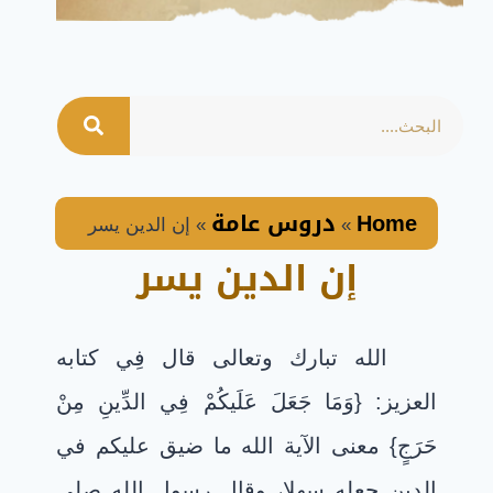
Home
دروس عامة
»
»
إن الدين يسر
إن الدين يسر
الله تبارك وتعالى قال فِي كتابه
العزيز: {وَمَا جَعَلَ عَلَيكُمْ فِي الدِّينِ مِنْ
حَرَجٍ} معنى الآية الله ما ضيق عليكم في
الدين جعله سهلا، وقال رسول الله صلى