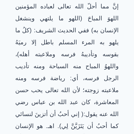
إنَّ مما أحلّ الله تعالى لعباده المؤمنين
اللهوَ المباحَ (اللهو ما يلتهي وينشغل
الإنسان به) ففي الحديث الشريف: (كلُ ما
يلهو به المرء المسلم باطل إلا رميَهُ
بقوسه وتأديبهُ فرسه وملاعبته أهله)،
واللهوُ المباح منه السباحة ومنه تأديب
الرجل فرسه، أي: رياضة فرسه ومنه
ملاعبته زوجته؛ لأن الله تعالى يحب حسن
المعاشرة، كان عبد الله بن عباس رضي
الله عنه يقول:( إني أحبُ أن أتزينَ لنسائي
كما أحبُ أن يَتَزَيَّنَّ لِي). اهـ. هو الإنسان