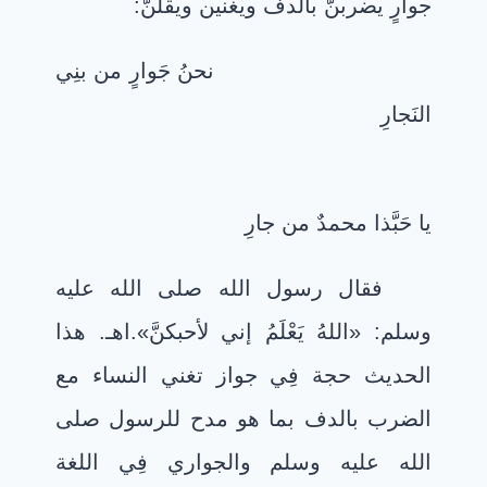
جوارٍ يضربنَّ بالدف ويغنين ويقلنَّ
:
نحنُ جَوارٍ من بنِي
النَجارِ
يا حَبَّذا محمدٌ من جارِ
فقال رسول الله صلى الله عليه
وسلم: «اللهُ يَعْلَمُ إني لأحبكنَّ».اهـ. هذا
الحديث حجة فِي جواز تغني النساء مع
الضرب بالدف بما هو مدح للرسول صلى
الله عليه وسلم والجواري فِي اللغة