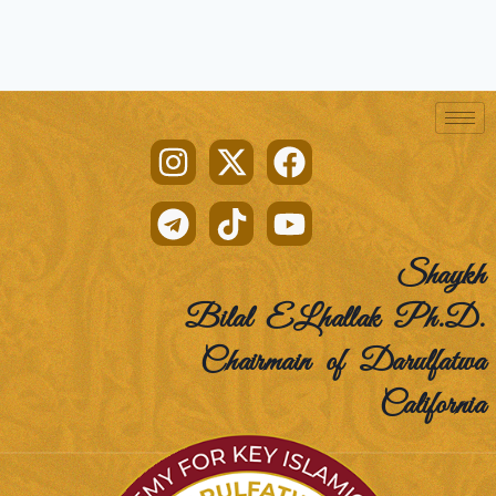
Shaykh
Bilal ELhallak Ph.D.
Chairmain of Darulfatwa
California