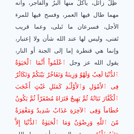
ظِلٌ زائل، يأكلُ منها البرُ والفاجر، وأنه
مهما طال فيها العمر، وفسح فيها للمرء
الأجل، فسرعان ما تَبلى، وعما قريب
تَفنى، وليس لها عند الله شأن ولا إعتبار،
وإنما هي قنطرة إما إلى الجنة أو النار،
يقول الله عز وجل
ٱعْلَمُواْ أَنَّمَا ٱلْحَيَوٰةُ
ٱلدُّنْيَا لَعِبٌ وَلَهْوٌ وَزِينَةٌ وَتَفَاخُرٌ بَيْنَكُمْ وَتَكَاثُرٌ
فِى ٱلاْمْوٰلِ وَٱلاْوْلْـٰدِ كَمَثَلِ غَيْثٍ أَعْجَبَ
ٱلْكُفَّارَ نَبَاتُهُ ثُمَّ يَهِيجُ فَتَرَاهُ مُصْفَرّاً ثُمَّ يَكُونُ
حُطَاماً وَفِى ٱلآخِرَةِ عَذَابٌ شَدِيدٌ وَمَغْفِرَةٌ
مّنَ ٱللَّهِ وَرِضْوٰنٌ وَمَا ٱلْحَيَوٰةُ ٱلدُّنْيَا إِلاَّ