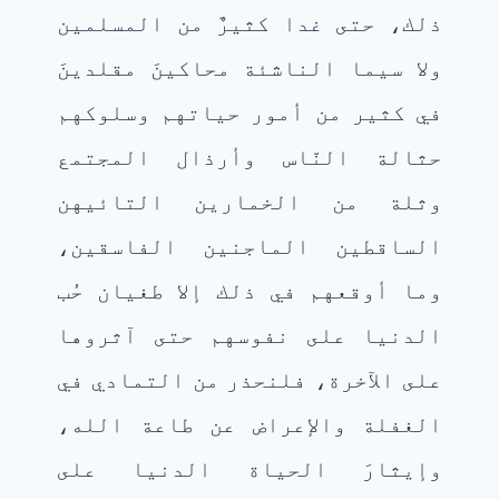
ذلك، حتى غدا كثيرٌ من المسلمين
ولا سيما الناشئة محاكينَ مقلدينَ
في كثير من أمور حياتهم وسلوكهم
حثالة النّاس وأرذال المجتمع
وثلة من الخمارين التائيهن
الساقطين الماجنين الفاسقين،
وما أوقعهم في ذلك إلا طغيان حُب
الدنيا على نفوسهم حتى آثروها
على الآخرة، فلنحذر من التمادي في
الغفلة والإعراض عن طاعة الله،
وإيثارَ الحياة الدنيا على