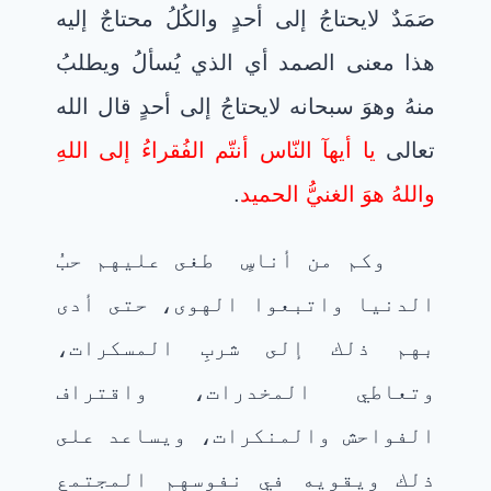
صَمَدٌ لايحتاجُ إلى أحدٍ والكُلُ محتاجٌ إليه
هذا معنى الصمد أي الذي يُسألُ ويطلبُ
منهُ وهوَ سبحانه لايحتاجُ إلى أحدٍ قال الله
تعالى
يا أيهآ النّاس أنتّم الفُقراءُ إلى اللهِ
واللهُ هوَ الغنيُّ الحميد
.
وكم من أناسٍ طغى عليهم حبُ
الدنيا واتبعوا الهوى، حتى أدى
بهم ذلك إلى شربِ المسكرات،
وتعاطي المخدرات، واقتراف
الفواحش والمنكرات، ويساعد على
ذلك ويقويه في نفوسهم المجتمع