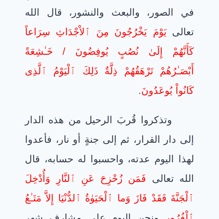
في الصور، والبعث والنشور، قال الله
تعالى
يَوْمَ يَخْرُجُونَ مِنَ ٱلاْجْدَاثِ سِرَاعاً
كَأَنَّهُمْ إِلَىٰ نُصُبٍ يُوفِضُونَ / خَـٰشِعَةً
أَبْصَـٰرُهُمْ تَرْهَقُهُمْ ذِلَّةٌ ذَلِكَ ٱلْيَوْمُ ٱلَّذِى
كَانُواْ يُوعَدُونَ
.
وتذكروا قُربَ الرحيل من هذه الدار
إلى دار القرار، ثم إلى جنةٍ أو نار، فأعدوا
لهذا اليوم عدته، واحسبوا له حسابه، قال
الله تعالى
فَمَن زُحْزِحَ عَنِ ٱلنَّارِ وَأُدْخِلَ
ٱلْجَنَّةَ فَقَدْ فَازَ وَما ٱلْحَيَوٰةُ ٱلدُّنْيَا إِلاَّ مَتَـٰعُ
ٱلْغُرُورِ
ونحن اليوم على مشارف شهر