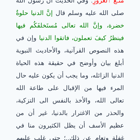
مَتَـٰعُ ٱلْغُرُورِ
. وفي الحديث أن رسول الله
صلى الله عليه وسلم قال
إنَّ الدنيا حلوةٌ
خضرة، وإنَّ الله تعالى مُستَخلفَكُم فيها
فينظرُ كيفَ تعملون، فاتقوا الدنيا
وإن في
هذه النصوص القرآنية، والأحاديث النبوية
أبلغ بيان وأوضح في حقيقة هذه الحياة
الدنيا الزائله، وما يجب أن يكون عليه حال
المرء فيها من الإقبال على طاعة الله
تعالى الله، والأخذ بالنفس الى التزكية،
والحذر من الاغترار بالدنيا، غير أن من
عظيم الأسف أن يظل الكثيرون منا في
غفلة وتعامٍ عن ذلك..؛ حتى غلب عليهم