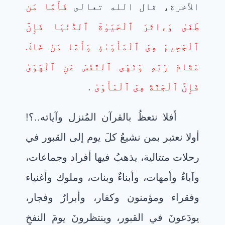
الآخرة، قال الله تعالى
فَأَمَّا مَن
طَغَىٰ وَءاثَرَ ٱلْحَيَوٰةَ ٱلدُّنْيَا فَإِنَّ
ٱلْجَحِيمَ هِىَ ٱلْمَأْوَىٰؤ وَأَمَّا مَنْ خَافَ
مَقَامَ رَبّهِ وَنَهَى ٱلنَّفْسَ عَنِ ٱلْهَوَىٰ
فَإِنَّ ٱلْجَنَّةَ هِىَ ٱلْمَأْوَىٰ
.
أفلا نتعظُ بالقرآن المُنزل وآياته..؟!
أولا نعتبر بمن نشيعُ كلَ يوم إلى القبور في
رحلات متتالية، يذهبُ فيها أفراد وجماعات،
وآباءٌ وأمهات، وأبناءٌ وبنات، وملوك وأغنياء
وفقراء ومؤمنون وكفار، وأبرارٌ وفجار،
يودَعونَ في القبور، وينتظرونَ يومَ النفخِ