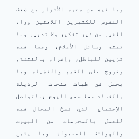
وما فيه من صحبة الأشرار مع ضعف
النفوس للكثيرين اللاهثين وراء
الغير من غير تفكير ولا تدبير وما
تبثه وسائل الأعلام، ومما فيه
تزيين للباطل، وإغراء بالفتنة،
وخروج على القيم والفضيلة وما
يحمل في طيات صفحات الرذيلة
والفساد مما سمي اليوم بالتواصل
الإجتماع الذي فسحَ المجال فيه
للعمل بالمحرمات من البيوت
والهواتف المحمولة وما يتبع