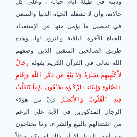
ودينه في طيلة أيام حياته ، وعلى كل
حالاته، وأن لا تشغله الحياة الدنيا والسعي
في تحصيل ما يؤمل منها عن الإستعداد
للحياة الآخرة الباقية والتزود لها، وهذه
طريق الصالحين المتقين الذين وصفهم
الله تعالى في القرآن الكريم بقوله
رِجَالٌ
لاَّ تُلْهِيهِمْ تِجَـٰرَةٌ وَلاَ بَيْعٌ عَن ذِكْرِ ٱللَّهِ وَإِقَامِ
ٱلصَّلَوٰةِ وَإِيتَاء ٱلزَّكَـوٰةِ يَخَـٰفُونَ يَوْماً تَتَقَلَّبُ
فِيهِ ٱلْقُلُوبُ وَٱلاْبْصَـٰرُ
فإنّ من هؤلاء
الرجال المذكورين في الآية على الرغم
من اشتغالهم بالبيع والشراء، وما يحتاجون
من أمور الدنيا، إلا أن ذلك لم يكن حائلاً