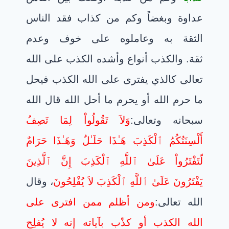
عداوة وبغضاً وكم من كذاب فقد الناس
الثقة به وعاملوه على خوف وعدم
ثقة. والكذب أنواع وأشده الكذب على الله
تعالى كالذي يفترى على الله الكذب فيحل
ما حرم الله أو يحرم ما أحل الله قال الله
سبحانه وتعالى:
وَلاَ تَقُولُواْ لِمَا تَصِفُ
أَلْسِنَتُكُمُ ٱلْكَذِبَ هَـٰذَا حَلَـٰلٌ وَهَـٰذَا حَرَامٌ
لّتَفْتَرُواْ عَلَىٰ ٱللَّهِ ٱلْكَذِبَ إِنَّ ٱلَّذِينَ
يَفْتَرُونَ عَلَىٰ ٱللَّهِ ٱلْكَذِبَ لاَ يُفْلِحُونَ
، وقال
الله تعالى:
ومن أظلم ممن افترى على
الله الكذب أو كذّب بآياته إنه لا يُفلِح