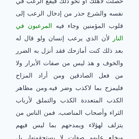
حصلت لأهلك أو نحو ذلك فيقع الرعب في
نفسه والشرع حذر من إدخال الرعب إلى
قلوب المؤمنين وجاء فيه
المرعبون في
النار
لأن الذي يرعب إنسان ولو قال له
بعد ذلك كنت أمازحك فقد أنزل به الضرر
والخوف و هذ ليس من صفات الأبرار ولا
من فعل الصادقين ومن أراد المزاح
فليمزح بما لاكذب وضر فيه.ومن مظاهر
الكذب المتعددة الكذب والتملق لأرباب
الثراء وأصحاب المناصب، فمن الناس من
يتزلف لهؤلاء ويمدحهم بما ليس فيهم
ويخلع عليهم صفات لا يستحقونها، بل