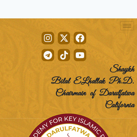
Shaykh
Bilal ELhallak Ph.D.
Chairmain of Darulfatwa
California