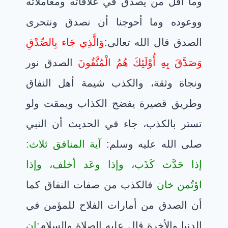
وما أقل من يصدق في علاقاته ومعاملاته
ووعوده وما أحوجنا أن نصدق ونتحرى
الصدق قال الله تعالى:
وَالَّذِي جَاء بِالصِّدْقِ
وَصَدَّقَ بِهِ أُوْلَئِكَ هُمُ الْمُتَّقُونَ
الصدق نور
ونجاة وثقة، والكذب شيمة أهل النفاق
وطريق قصيرة يفضح الكذاب ويمقت ولو
تستر بالكذب، جاء في الحديث أن النبي
صلى الله عليه وسلم:
آية المنافق ثلاث:
إذا حَدَّث كَذَب، وإذا وعَد أخلف، وإذا
اؤتُمن خان
فالكذب من صفات النفاق كما
أن الصدق من أمارات الفلاح للمؤمن في
الدنيا والأخرة قال عليه الصلاة والسلام:
إن