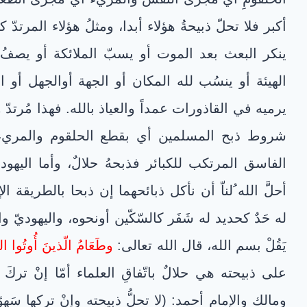
أكبر فلا تحلّ ذبيحةُ هؤلاء أبدا، ومثلُ هؤلاء المرتدّ 
ينكر البعث بعد الموت أو يسبّ الملائكة أو يصفُ ا
الهيئة أو ينسُب لله المكان أو الجهة أوالجهل أو
يرميه في القاذورات عمداً والعياذ بالله. فهذا مُرتدّ و
شروط ذبح المسلمين أي بقطع الحلقوم والمريء، 
الفاسق المرتكب للكبائر فذبحهُ حلالٌ، وأما اليهوديّ 
أحلَّ الله ُلناّ أن نأكل ذبائحهما إن ذبحا بالطريقة 
له حَدٌ كحديد له شَفَر كالسّكّين أونحوه، واليهوديّ وا
يَقُلْ بسم الله، قال الله تعالى:
وطَعَامُ الّذينَ أُوتُوا ال
على ذبيحته هي حلالٌ باتّفاقِ العلماء أمّا إنْ تركَ
ومالك والإمام أحمد: (لا تحلُّ ذبيحته وإنْ تركها سَهوً