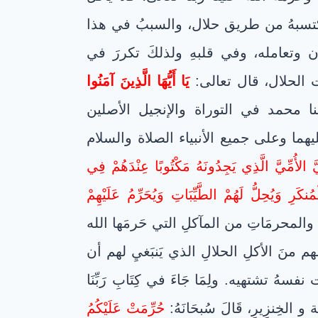
 اكتسبهُ من طريق حلال، والسببُ في هذا
ان وتعامله، وفي قلبهِ ولذلكَ تكررَ في
ت الحلال، قال تعالى:
يَا أَيُّهَا الَّذِينَ آمَنُوا
ا محمد في التوراة والإنجيل الأصلين
ا وعلى جميع الأنبياء الصلاة والسلام
يَّ الأُمِّيَّ الَّذِي يَجِدُونَهُ مَكْتُوبًا عِنْدَهُمْ فِي
ُنكَرِ وَيُحِلُّ لَهُمْ الطَّيِّبَاتِ وَيُحَرِّمُ عَلَيْهِمْ
ةِ والمحرمَاتِ من المآكلِ التي حَرمَها الله
هم منَ الأكلِ الحلالِ الذي يَنبَغيِ لهم أن
ُ تشتهيه. ولِمَا جَاءَ في كِتَابِ رَبِّنَا
يتة و الخِنزِيرِ، قَالَ سُبحَانَهُ:
حُرِّمَتْ عَلَيْكُمُ