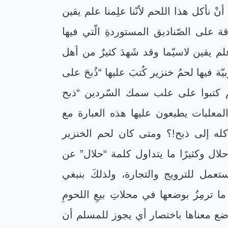
أنْ نأكل هذا اللحم لأنّنا علِمنا علم يقين
ة على الصّناديق المستوردةِ الّتي فيها
علم يقين لاسيّما وقد شَهدَ كثيرٌ من أهل
ة فيها لحمُ خنزير كُتبَ عليها “ذُبحَ على
ّهم كتبوا على علب سمك السّردين “ذبح
المعلبات يطبعون عليها هذه العبارة مع
أكله إلى ذبح!؟ ومتى كان لحم الخنزير
حلال وكثيرًا ما يتداول كلمة “حلال” عن
تعمل للترويج والتجارة، ولذلكَ بنبغي
ترمِزُ بوضعها في محلاتِ بيعِ اللحومِ
ضع معناها باختصار أي يجوز للمسلم أن