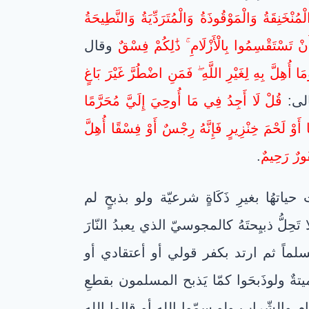
ْمُنْخَنِقَةُ وَالْمَوْقُوذَةُ وَالْمُتَرَدِّيَةُ وَالنَّطِيحَةُ
نْ تَسْتَقْسِمُوا بِالْأَزْلَامِ ۚ ذَٰلِكُمْ فِسْقٌ
وقال
َمَا أُهِلَّ بِهِ لِغَيْرِ اللَّهِ ۖ فَمَنِ اضْطُرَّ غَيْرَ بَاغٍ
الى:
قُلْ لَا أَجِدُ فِي مَا أُوحِيَ إِلَيَّ مُحَرَّمًا
أَوْ لَحْمَ خِنْزِيرٍ فَإِنَّهُ رِجْسٌ أَوْ فِسْقًا أُهِلَّ
فُورٌ رَحِيمٌ
.
ياتهُا بغيرِ ذَكَاةٍ شرعيّة ولو بذبحٍ لم
لُّ ذبيِحتَهُ كالمجوسيّ الذي يعبدُ النّارَ
 مسلماً ثم ارتد بكفر قولي أو أعتقادي أو
ةٌ ولوذَبحَوا كمّا يَذبح المسلمون بقطعِ
والشّراب ولو سمّوا الله أو قالوا الله