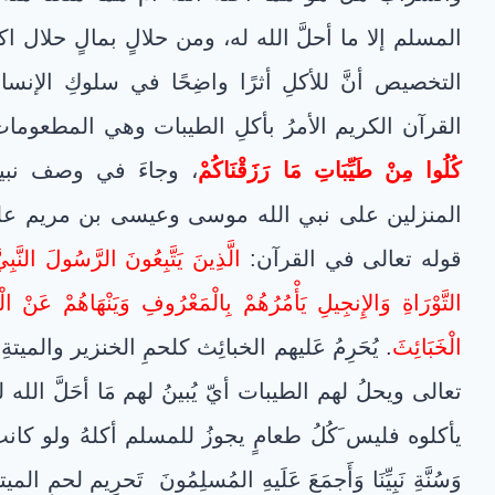
المسلم إلا ما أحلَّ الله له، ومن حلالٍ بمالٍ حلال
التخصيص أنَّ للأكلِ أثرًا واضِحًا في سلوكِ الإنس
القرآن الكريم الأمرُ بأكلِ الطيبات وهي المطعوما
كُلُوا مِنْ طَيِّبَاتِ مَا رَزَقْنَاكُمْ
، وجاءَ في وصف نبين
المنزلين على نبي الله موسى وعيسى بن مريم عليهم
قوله تعالى في القرآن:
الَّذِينَ يَتَّبِعُونَ الرَّسُولَ النَّبِ
التَّوْرَاةِ وَالإِنجِيلِ يَأْمُرُهُمْ بِالْمَعْرُوفِ وَيَنْهَاهُمْ عَنْ الْم
الْخَبَائِثَ
. يُحَرِمُ عَليهم الخبائِث كلحمِ الخنزير والميت
تعالى ويحلُ لهم الطيبات أيّ يُبينُ لهم مَا أحَلَّ الله ل
يأكلوه فليس َكُلُ طعامٍ يجوزُ للمسلم أكلهُ ولو كانت نفسه
وَسُنَّةِ نَبِيِّنَا وَأَجمَعَ عَلَيهِ المُسلِمُونَ تَحرِيم لحمِ الم