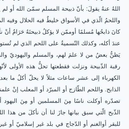
اللهُ عنهُ يقولَ: بأنّ ذبيحة المسلم سمّىَ الله أو لم 
واللحمُ الّذي في الأسواق خليطٌ فيه الحلال وفيه المي
كانَ ذابحُها مُسلمًا أوممّن لا يؤكلُ ذبيحتَهُ حَرَامٌ أن
عندَ أكله، وكذلك التّسميةُ على اللحم الذي لم تُستوفَ
يَظنُّ بعضُ من لا علمَ لهم، والمسلم واليهوديّ وال
رقبة الذّبيحة ونزلت فقطعتها تحلُّ هذه الأولى لأنّ
الكهرباء إلى عشر ساعات مثلاً لا يحلّ أكلُ ما بعد 
الذابح. واللحم الطّازج أو المبرّد أو المعلب إنْ علمن
تصدّره أوكلت ناسًا مِنَ المسلمين أو مِنَ اليهود 
الذّبح الّتي سبق بيانها جازَ لنا أن نأكلَ من هذا 
للبقر أوالغنم أو الدّجاج في بلد غير إسلاميّ أو غ