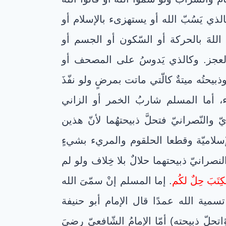
كالذي يَسُبّ الله أو يستهزىء بالإسلام أو
للهَ بالحركة أو السّكون أو الجسم أو
 العجز. وكالذي يَدوسُ على المصحف أو
ذبيحتُه ميتةٌ كالّتي ماتت بمرضٍ ولو نفّذَ
أما المسلم شاربُ الخمر أو الزاني
والنّصرانيّ فتحلَّ ذبيحتهُما لأنّ هذين
الإسلاميّة وقطعا الحلقوم والمريء بشيءٍ
لنصرانيّ ذبيحتهما حلالٌ بلا خِلاف ولو لم
كِتَبَ حِلٌ لكُم
. إما المسلم إنْ سمّىَ الله
 تسمية الله عمدًا قال الإمام أبو حنيفة
اتحلّ ذبيحته) أمّا الإمامُ الشّافعيّ رضيَ