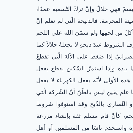
يسمّ فهي حلالٌ وإنْ تركَ التّسمية عمدًا،
تة المحرمة، فالذبيحة الّتي لم نعلم إنْ
ْ نأكلَ من لحمِها ولو سمّىَ الله على اللحم
 الشروط عندَ ذبحهِ لا تجعلهُ حلالاً كما
نصرانيّ إذا ضغط على الآلة الّتي تقطعُ
ها بيده وإذا استمرّ السّكين يقطع بفعل
هذه الأولى لأنّه بفعل الكهرباء لا بفعل
ا علم يقين ليس بالظّنّ أنّ الشّركة الّتي
أو النّصارى بالذّبح وقد استوفوا شروط
اللحم، كأنْ قام مسلم ثقة بإنشاء مزرعة
يره واستخدم ناسًا من المسلمين أو أهل