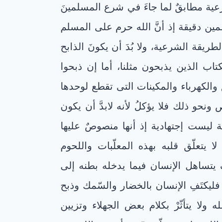
عية مطابقٌ لما جاءَ في شرع المسلمينَ
مين دقيقة إذ أنَّ الله حرم على المسلم
طريقة الشرعية، ولا بُدَ أن يكونَ الذابح
اب الذين يذبحون مثلنا، أما إن ذبحوا
والكهرباء والمكينات التى تقطع لوحدها
حو ذلك فلا يؤكلُ لأنه لابدَّ أن يكون
 ليست إجتهادية إذ أنها منصوصٌ عليها
 يتعلّق قلبه بهذه المعلّبات واللحوم
َ يتساهل الإنسان فيما يدخله بطنه إلى
، فليكتَفِ الإنسان بالخضار والسّمك وذبح
 ولا يتأثّرْ بكلام بعض الجهلاء وتزيين