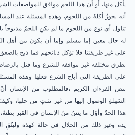
يأكل منها، أو أن هذا اللحم موافق للمواصفات الشر
أنه يجوزُ أكلهُ من اللحوم، وهذه المسئلة عند المسل
تناول أي نوع من اللحوم ما لم يكنِ اللحمُ مذبوحاً بال
له حال معين إما مسلم وإما أن يكون من أهل الكت
على غير طريقتنا فلا تؤكل ذبائحهم فما ذبح بالصعق 
بطرق مختلفه غير موافقه للشرع وما قتل بالرصاص ون
على الطريقة التى أباح الشرع فعلها وهذه المسئلة
بنص القرءان الكريم ،فالمطلوب من الإنسان أنْ لا
السَهلةِ الوصول إليها من غير تثبتٍ من حلها، وكيف
هذا الحدّ وأوّل ما ينتنُ منّ الإنسان في القبر بطنهُ
يده وغير ذلك من الحلال في حالة كهذه وليتّقِ الله