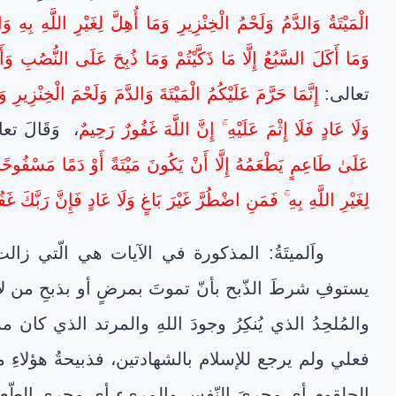
الْمَيْتَةُ وَالدَّمُ وَلَحْمُ الْخِنْزِيرِ وَمَا أُهِلَّ لِغَيْرِ اللَّهِ بِهِ وَال
وَمَا أَكَلَ السَّبُعُ إِلَّا مَا ذَكَّيْتُمْ وَمَا ذُبِحَ عَلَى النُّصُبِ وَأَ
تعالى:
إِنَّمَا حَرَّمَ عَلَيْكُمُ الْمَيْتَةَ وَالدَّمَ وَلَحْمَ الْخِنْزِيرِ و
وَلَا عَادٍ فَلَا إِثْمَ عَلَيْهِ ۚ إِنَّ اللَّهَ غَفُورٌ رَحِيمٌ
، وَقَالَ تع
عَلَىٰ طَاعِمٍ يَطْعَمُهُ إِلَّا أَنْ يَكُونَ مَيْتَةً أَوْ دَمًا مَسْفُوحًا 
لِغَيْرِ اللَّهِ بِهِ ۚ فَمَنِ اضْطُرَّ غَيْرَ بَاغٍ وَلَا عَادٍ فَإِنَّ رَبَّكَ غَ
واَلميتَةُ: المذكورة في الآيات هي الّتي زالت ح
يستوفِ شرطَ الذّبح بأنّ تموتَ بمرضٍ أو بذبحِ من لا تَحِ
والمُلحِدُ الذي يُنكِرُ وجودَ اللهِ والمرتد الذي كان
فعلي ولم يرجع للإسلام بالشهادتين، فذبيحةُ هؤلاءِ ميت
الحلقومِ أي مجرىَ النّفس والمريء أي مجرى الطّعام 