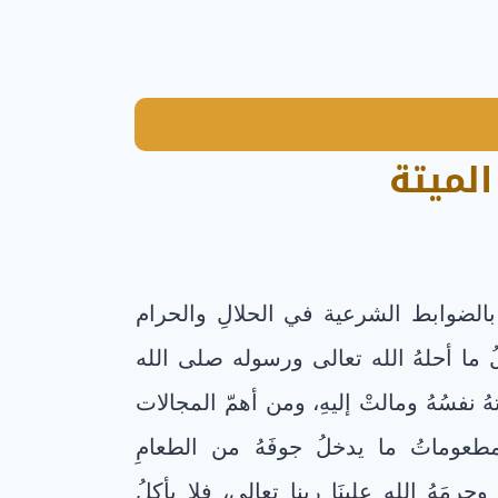
لميتة
ٌ بالضوابط الشرعية في الحلالِ والحرام
الُ ما أحلهُ الله تعالى ورسوله صلى الله
تهُ نفسُهُ ومالتْ إليهِ، ومن أهمّ المجالات
طعوماتُ ما يدخلُ جوفَهُ من الطعامِ
حرمَهُ الله علينَا ربنا تعالى، فلا يأكلُ