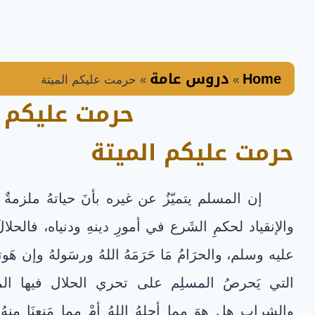
Home
دروس عامة
»
»
حرمت عليكم الميتة
حرمت عليكم ا
حرمت عليكم الميتة
إن المسلم يتميّزُ عن غيره بأنَ حياتهُ ملزمة
والإنقياد لحكمِ الشَرع في أمورِ دينهِ ودنياه، فالحل
عليه وسلم، والحرَامُ مَا حَرَمَهُ اللهُ ورسَولهُ وإن هَو
التي يَحرصُ المسلِم على تحري الحلال فيها الم
والشراب هل هوَ مما أحلهُ اللهُ أمْ مما مَنعنَا منهُ و