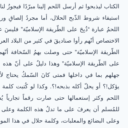
الكتاب ليذبحوا ثم أرسل اللحم إلينا مبرّدًا فيجوزُ لنا 
استيفاء شروط الذّبح الحلال، أما مجردُ إلصاقِ ورق
اللحمُ عبارة “ذُبِحَ على الطّريقة الإسلاميّة” فليسَ 
الاختصاص أنّهم رأوا صناديقَ في كثير من البلاد العربيّ
الطّريقة الإسلاميّة” حتى وصلت بهمُ السّخافة أن
على الطّريقة الإسلاميّة” وهذا دليلٌ على أنّ هذه 
جهلهم بما في داخلها فمتى كانَ السّمكُ يحتاج ل
يؤكل!؟ أو يحلّ أكله بذبحه!؟. وكذا لو كُتبت كلمة 
اللحم وكثر إستعمالها حتى صارت رقماً تجارياً يُس
للمُسلم أن يعرفَ على ما تدلُ هذه الكلمة وعلى ما 
وعلى البضائع والمعلبات، وكلمة حلال في هذا المو