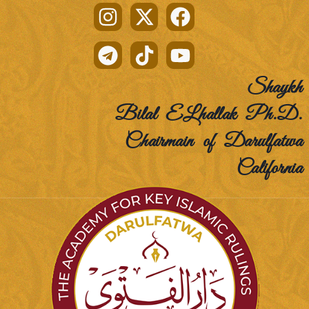
Shaykh
Bilal ELhallak Ph.D.
Chairmain of Darulfatwa
California