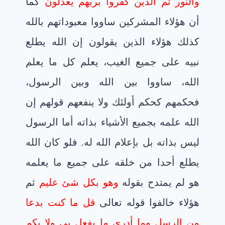
والنور ثم الذين كفروا بربهم يعدلون
كما
أن هؤلاء المشركين ساووا معبوداتهم بالله
كذلك هؤلاء الذين يقولون إن الله يطلع
نبيه على جميع الغيب، يعلم كل ما يعلم
الله، ساووا بين الله وبين الرسول،
فحكمهم كحكم أولئك ولا ينفعهم قولهم إن
الله علمه بجميع الأشياء بذاته أما الرسول
ليس بذاته بل بإعلام الله له. فلو كان الله
يطلع أحدا من خلقه على جميع ما يعلمه
هو لم يمتدح بقوله
وهو بكل شئ عليم
ثم
هؤلاء خالفوا قوله تعالى
قل ما كنت بدعا
من الرسل وما أدري ما يفعل بي ولا بكم