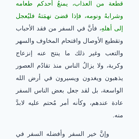
قطعة من العذاب، يمنعُ أحدكم طعامه
وشرابهُ ونومه، فإذا قضىَ نهمَتهُ فليُعجل
إلى أهلهِ
، فأنَّ في السفر من فقد الأحباب
وتقطيع الأوصال واقتحام المخاوف والسهر
والتعب وغير ذلك ما ينتج عنه إنزعاج
وكربة، ولا يزالُ الناس منذ تقادُم العصور
يذهبون ويغدون ويسيرون في أرض الله
الواسعة، بل لقد جعل بعض الناس السفر
عادة عندهم، وكأنه أمر مٌحتم عليه لابدَّ
منه.
وإنَّ خير السفر وأفضله السفر في