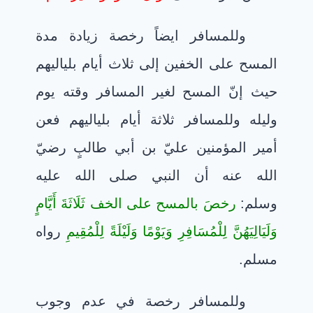
وللمسافر ايضاً رخصة زيادة مدة
المسح على الخفين إلى ثلاث أيام بلياليهم
حيث إنّ المسح لغير المسافر وقته يوم
وليله وللمسافر ثلاثة أيام بلياليهم فعن
أمير المؤمنين عليّ بن أبي طالبٍ رضيّ
الله عنه أن النبي صلى الله عليه
وسلم:
رخصَ بالمسح على الخف ثَلَاثَةَ أَيَّامٍ
وَلَيَالِيَهُنَّ لِلْمُسَافِرِ وَيَوْمًا وَلَيْلَةً لِلْمُقِيمِ
رواه
مسلم.
وللمسافر رخصة في عدم وجوب