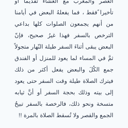
العصر والمغرب مع العشاء تقديما أو
تأخيرا ًفقط ، فما يفعلهُ البعض في أيامنا
من أنهم يجمعون الصلوات كلها بداعي
الترخص بالسفر فهذا غيرُ صحيح، فإنّ
البعض يبقى أثناءَ السفر طيلة النّهار متجولاً
ثمَّ في المساء لما يعود للمنزل أو الفندق
جمع الكُلَ والبعض يفعل أكثر من ذلك
فيترك الصلاة طيلة وقت السفر حتى يعود
إلى بيته وذلك بحجة السفر أو أنَّ ثيابه
متسخة ونحو ذلك، فالرخصة بالسفر تبيحُ
الجمع والقصر ولا تُسقط الصلاة بالمرة !!