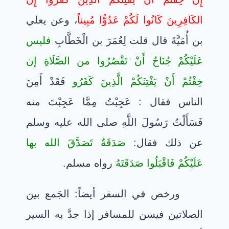
الكَافِرِينَ كَانُوا لَكُمْ عَدُوًّا مُبِيناً
، وعن يعلي
بن أُمَيَّةَ قال قلت لِعُمَرَ بن الْخَطَّابِ
فليس
عَلَيْكُمْ جُنَاحٌ أَنْ تَقْصُرُوا من الصَّلَاةِ إن
خِفْتُمْ أَنْ يَفْتِنَكُمْ الَّذِينَ كَفَرُو
فَقَدْ أَمِنَ
الناس فقال : عَجِبْتُ مِمَّا عَجِبْتَ منه
فَسَأَلْتُ رَسُولَ اللَّهِ صلى الله عليه وسلم
عن ذلك فقال:
صَدَقَةٌ تَصَدَّقَ الله بها
عَلَيْكُمْ فَاقْبَلُوا صَدَقَتَهُ
رواه مسلم.
ورخص في السفر أيضاً: الجَمع بين
الصلاتين فيسن للمسافر إذا جدَّ به السير