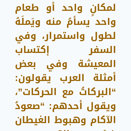
لمكانٍ واحد أو طعام
واحد يسأمُ منه ويَملَهُ
لطول واستمرار، وفي
السفر إكتساب
المعيشة وفي بعض
أمثلة العرب يقولون:
“البركاتُ مع الحركات”،
ويقول أحدهم: “صعودُ
الآكام وهبوط الغيطان