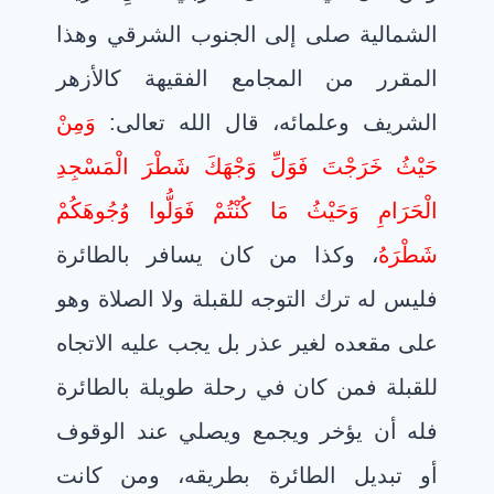
الشمالية صلى إلى الجنوب الشرقي وهذا
المقرر من المجامع الفقيهة كالأزهر
الشريف وعلمائه، قال الله تعالى:
وَمِنْ
حَيْثُ خَرَجْتَ فَوَلِّ وَجْهَكَ شَطْرَ الْمَسْجِدِ
الْحَرَامِ وَحَيْثُ مَا كُنْتُمْ فَوَلُّوا وُجُوهَكُمْ
شَطْرَهُ
، وكذا من كان يسافر بالطائرة
فليس له ترك التوجه للقبلة ولا الصلاة وهو
على مقعده لغير عذر بل يجب عليه الاتجاه
للقبلة فمن كان في رحلة طويلة بالطائرة
فله أن يؤخر ويجمع ويصلي عند الوقوف
أو تبديل الطائرة بطريقه، ومن كانت