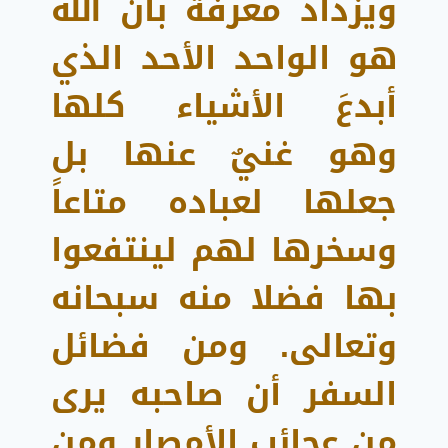
ويزداد معرفة بأنَّ الله
هو الواحد الأحد الذي
أبدعَ الأشياء كلها
وهو غنيٌ عنها بل
جعلها لعباده متاعاً
وسخرها لهم لينتفعوا
بها فضلا منه سبحانه
وتعالى.
و
من فضائل
السفر أن صاحبه يرى
من عجائب الأمصار ومن