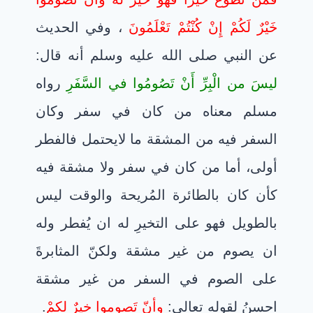
خَيْرٌ لَكُمْ إِنْ كُنْتُمْ تَعْلَمُونَ
، وفي الحديث
عن النبي صلى الله عليه وسلم أنه قال:
ليسَ من الْبِرِّ أَنْ تَصُومُوا في السَّفَرِ
رواه
مسلم معناه من كان في سفر وكان
السفر فيه من المشقة ما لايحتمل فالفطر
أولى، أما من كان في سفر ولا مشقة فيه
كأن كان بالطائرة المُريحة والوقت ليس
بالطويل فهو على التخيرِ له ان يُفطر وله
ان يصوم من غير مشقة ولكنّ المثابرةَ
على الصوم في السفر من غير مشقة
احسنُ لقوله تعالى:
وأنّ تَصوموا خيرٌ لكمْ
.