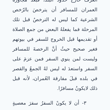
العمران للمسافر أن يترخصَ بالرُخص
الشرعية كما ليس له الترخصُ قبل تلك
المرحلة فما يفعلهُ البعض من جمع الصلاة
أو تقديمها قبل الخروج للسفر في بيوتهم
فغير صحيح حيثُ أنَّ الرخصةَ للمسافر
وليست لمن ينوي السفر فمن عزمَ على
السفر واستعدَ له ليس لهُ الجمعُ والقصر
في بلده قبلَ مفارقة العُمران، لأنه قبل
ذلك لايكونُ مسافرًا.
٣- أن لا يكونً السفرُ سفرَ معصيةٍ