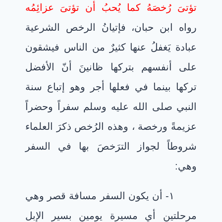
تؤتىَ رُخصَهُ كما يُحبُ أن تؤتىَ عزائِمُه
رواه ابن حبان، فإتيانُ الرخص الشرعية
عبادة يَغفلُ عنها كثيرٌ من الناس فيشقون
على أنفسهم بتركها ظانينَ أنّ الأفضل
تركها بينما في فعلها أجر وهو إتباع سنة
النبي صلى الله عليه وسلم سفراً وحضراً
عزيمةً ورخصة ، وهذه الرُخص ذكرَ العلماء
شروطاً لجواز الترَخصَ بها في السفر
وهي:
١- أن يكون السفر مسافة قصر وهي
مرحلتين أي مسيرة يومين بسير الإبل