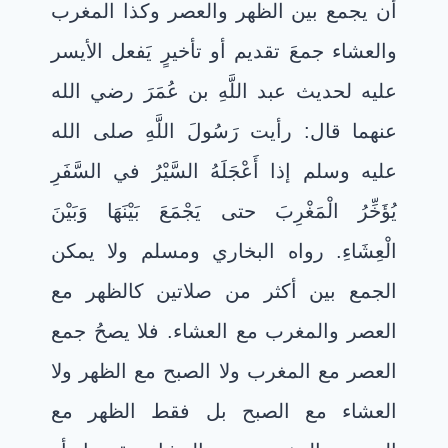
أن يجمع بين الظهر والعصر وكذا المغرب
والعشاء جمعَ تقديم أو تأخيرٍ يَفعل الأيسر
عليه لحديث عبد اللَّهِ بن عُمَرَ رضي الله
عنهما قال: رأيت رَسُولَ اللَّهِ صلى الله
عليه وسلم إذا أَعْجَلَهُ السَّيْرُ في السَّفَرِ
يُؤَخِّرُ الْمَغْرِبَ حتى يَجْمَعَ بَيْنَهَا وَبَيْنَ
الْعِشَاءِ. رواه البخاري ومسلم ولا يمكن
الجمع بين أكثر من صلاتين كالظهر مع
العصر والمغرب مع العشاء. فلا يصحُ جمع
العصر مع المغرب ولا الصبح مع الظهر ولا
العشاء مع الصبح بل فقط الظهر مع