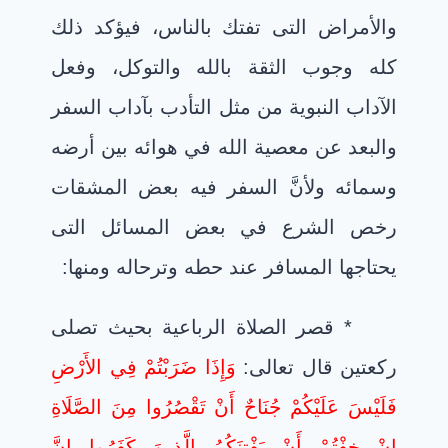
والأمراض التى تفتك بالناس، فيؤكد ذلك
كله وجوب الثقة بالله والتوكل، وفعل
الآداب النبوية من مثل التأدب بآداب السفر
والبعد عن معصية الله في هوائه بين أرضه
وسمائه ولأنَّ السفر فيه بعض المشقات
رخص الشرع في بعض المسائل التى
يحتاجها المسافر عند حطه وترحاله ومنها:
* قصر الصلاة الرباعية بحيث تصلى
ركعتين قال تعالى:
وَإِذَا ضَرَبْتُمْ فِي الأَرْضِ
فَلَيْسَ عَلَيْكُمْ جُنَاحٌ أَنْ تَقْصُرُوا مِنَ الصَّلَاةِ
إِنْ خِفْتُمْ أَنْ يَفْتِنَكُمُ الَّذِينَ كَفَرُوا إِنَّ