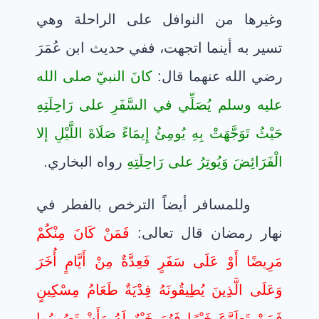
وغيرها من النوافل على الراحلة وهي
تسير به أينما اتجهت، ففي حديث ابن عُمَرَ
رضي الله عنهما قال:
كانَ النبيّ صلى الله
عليه وسلم يُصَلِّي في السَّفَرِ على رَاحِلَتِهِ
حَيْثُ تَوَجَّهَتْ بِهِ يُومِئُ إِيمَاءً صَلَاةَ اللَّيْلِ إلا
الْفَرَائِضَ وَيُوتِرُ على رَاحِلَتِهِ
رواه البخاري.
وللمسافر أيضاً الترخص بالفطر في
نهار رمضان قال تعالى:
فَمَنْ كَانَ مِنْكُمْ
مَرِيضًا أَوْ عَلَى سَفَرٍ فَعِدَّةٌ مِنْ أَيَّامٍ أُخَرَ
وَعَلَى الَّذِينَ يُطِيقُونَهُ فِدْيَةٌ طَعَامُ مِسْكِينٍ
فَمَنْ تَطَوَّعَ خَيْرًا فَهُوَ خَيْرٌ لَهُ وَأَنْ تَصُومُوا