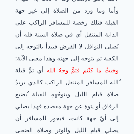
وأما وما ورد من الصلاة إلى غير جهة
القبلة فتلك رخصة للمسافر الراكب على
الدابة المتنفل أي في صلاة السنة فله أن
يُصلى النوافل لا الفرض فيبدأ بالتوجه إلى
الكعبة ثم يتوجه إلى جهته وهذا معنى الآية:
وحَيثُ ما كنّتم فثمَّ وجهُ الله
أي ثمَّ قبلة
ُالله للمسافر المتنفل الراكب كالذي يريدُ
صلاة قيام الليل وبتوجُههِ للقبلة ُيضيع
الرفاق أو يَتوهَ عن جهةِ مقصده فهذا يصلي
إلى أيّ جهة كانت، فيجوز للمسافر أن
يصلي قيام الليل والوتر وصلاة الضحى