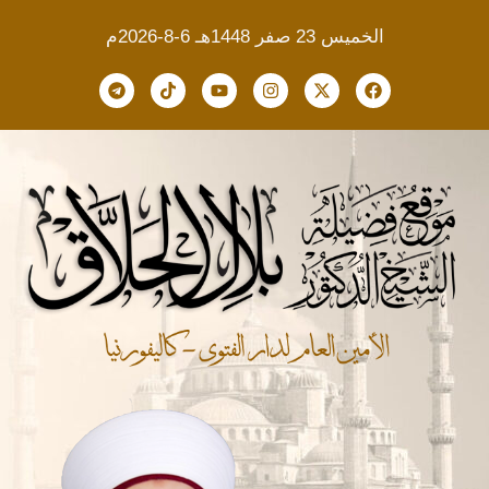
الخميس 23 صفر 1448هـ 6-8-2026م