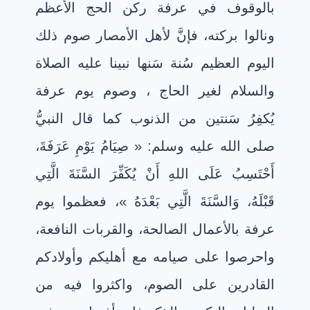
بالوقوف في عرفة ركن الحج الأعظم
ونالوا بركته، فإنَّ لأهل الأمصار صوم ذلك
اليوم العظيم سُنة سَنها نبينا عليه الصلاة
والسلام لغير الحاج ، وصوم يوم عرفة
يُكفِرُ سَنتين من الذنوب كما قال النبيُّ
صلى الله عليه وسلم: « صِيَامُ يَوْمِ عَرَفَةَ،
أَحْتَسِبُ عَلَى اللهِ أَنْ يُكَفِّرَ السَّنَةَ الَّتِي
قَبْلَهُ، وَالسَّنَةَ الَّتِي بَعْدَهُ »، فعظموا يوم
عرفة بالأعمال الصالحة، والقربات النافعة،
واحرصوا على صيامه مع أهليكم وأولادكم
القادرين على الصوم، واكثروا فيه من