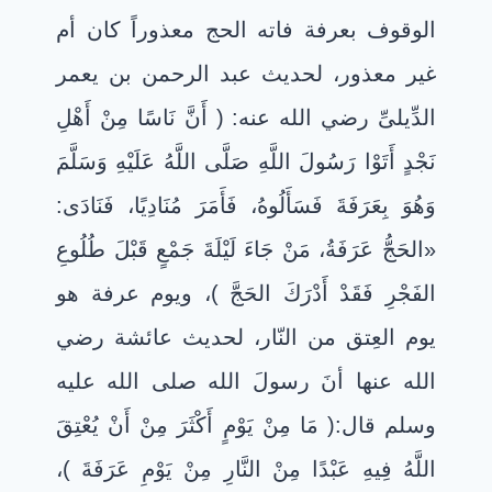
الوقوف بعرفة فاته الحج معذوراً كان أم
غير معذور، لحديث عبد الرحمن بن يعمر
الدِّيلىِّ رضي الله عنه: ( أَنَّ نَاسًا مِنْ أَهْلِ
نَجْدٍ أَتَوْا رَسُولَ اللَّهِ صَلَّى اللَّهُ عَلَيْهِ وَسَلَّمَ
وَهُوَ بِعَرَفَةَ فَسَأَلُوهُ، فَأَمَرَ مُنَادِيًا، فَنَادَى:
«الحَجُّ عَرَفَةُ، مَنْ جَاءَ لَيْلَةَ جَمْعٍ قَبْلَ طُلُوعِ
الفَجْرِ فَقَدْ أَدْرَكَ الحَجَّ )، ويوم عرفة هو
يوم العِتق من النّار، لحديث عائشة رضي
الله عنها أنَ رسولَ الله صلى الله عليه
وسلم قال:( مَا مِنْ يَوْمٍ أَكْثَرَ مِنْ أَنْ يُعْتِقَ
اللَّهُ فِيهِ عَبْدًا مِنْ النَّارِ مِنْ يَوْمِ عَرَفَةَ )،