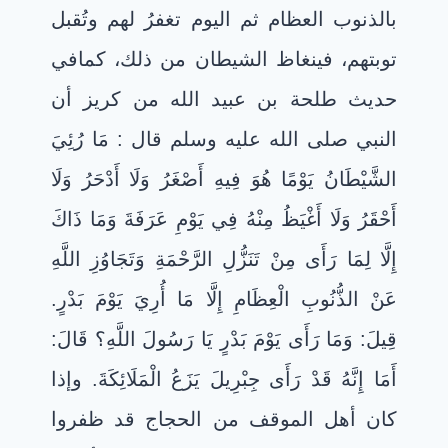
بالذنوب العظام ثم اليوم تغفرُ لهم وتُقبل
توبتهم، فينغاظ الشيطان من ذلك، كمافي
حديث طلحة بن عبيد الله من كريز أن
النبي صلى الله عليه وسلم قال : مَا رُئِيَ
الشَّيْطَانُ يَوْمًا هُوَ فِيهِ أَصْغَرُ وَلَا أَدْحَرُ وَلَا
أَحْقَرُ وَلَا أَغْيَظُ مِنْهُ فِي يَوْمِ عَرَفَةَ وَمَا ذَاكَ
إِلَّا لِمَا رَأَى مِنْ تَنَزُّلِ الرَّحْمَةِ وَتَجَاوُزِ اللَّهِ
عَنْ الذُّنُوبِ الْعِظَامِ إِلَّا مَا أُرِيَ يَوْمَ بَدْرٍ.
قِيلَ: وَمَا رَأَى يَوْمَ بَدْرٍ يَا رَسُولَ اللَّهِ؟ قَالَ:
أَمَا إِنَّهُ قَدْ رَأَى جِبْرِيلَ يَزَعُ الْمَلَائِكَةَ. وإذا
كان أهل الموقف من الحجاج قد ظفروا