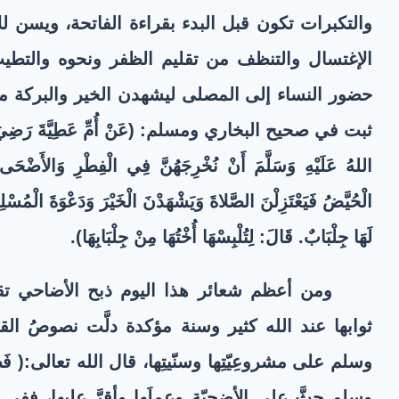
والتكبرات تكون قبل البدء بقراءة الفاتحة، ويسن لل
الإغتسال والتنظف من تقليم الظفر ونحوه والتطي
حضور النساء إلى المصلى ليشهدن الخير والبركة مع 
ثبت في صحيح البخاري ومسلم: (عَنْ أُمِّ عَطِيَّةَ رَضِيَ اللَّهُ
اللهُ عَلَيْهِ وَسَلَّمَ أَنْ نُخْرِجَهُنَّ فِي الْفِطْرِ وَالأَضْحَى ا
الْحُيَّضُ فَيَعْتَزِلْنَ الصَّلاةَ وَيَشْهَدْنَ الْخَيْرَ وَدَعْوَةَ الْمُسْ
لَهَا جِلْبَابٌ. قَالَ: لِتُلْبِسْهَا أُخْتُهَا مِنْ جِلْبَابِهَا)
.
ومن أعظم شعائر هذا اليوم ذبح الأضاحي تقرب
ثوابها عند الله كثير وسنة مؤكدة دلَّت نصوصُ الق
وسلم على مشروعِيّتِها وسنّيتِها، قال الله تعالى:(
فَص
وسلم حثَّ على الأضحيّة وعملَها وأقرَّ عليها، ففي