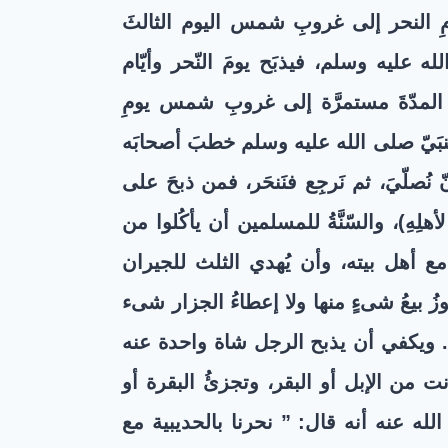
مِ النحر إلى غروبِ شمس اليوم الثالثَ
عليه وسلم، فيذبَح يومَ النّحر وأيّام
 المدّةَ مستمرَّة إلى غروبِ شمس يومِ
والنبَيّ صلى الله عليه وسلم خطبَ أصحابَه
نّ نُصلّيَ، ثم نَرجِع فنَنحَر، فمن ذبحَ على
أهلِهِ
)، والسّنَّةُ للمسلمين أن يأكُلوا من
 مع أهل بيته، وأن يُهدي الثلث للجيران
زُ بيعُ شىءٍ منها ولا إعطاءُ الجزار شىء
. ويكفي أن يذبح الرجل شاة واحدة عنه
 من الإبل أو البقر، وتجزئُ البقرة أو
ه عنه أنه قال: ” نحرنا بالحديبية مع