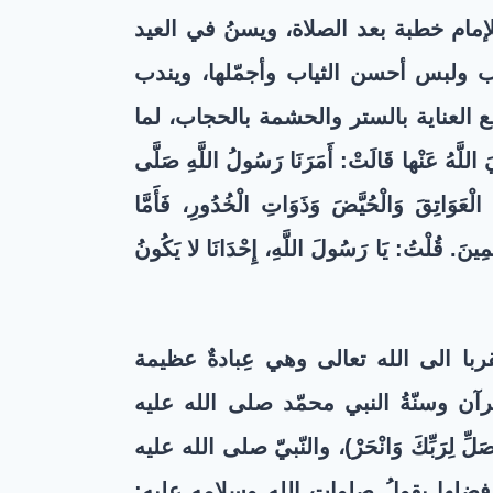
إمام خطبة بعد الصلاة، ويسنُ في العيد
ب ولبس أحسن الثياب وأجمّلها، ويندب
العناية بالستر والحشمة بالحجاب، لما
 عَنْها قَالَتْ: أَمَرَنَا رَسُولُ اللَّهِ صَلَّى
لْعَوَاتِقَ وَالْحُيَّضَ وَذَوَاتِ الْخُدُورِ، فَأَمَّا
لِمِينَ. قُلْتُ: يَا رَسُولَ اللَّهِ، إِحْدَانَا لا يَكُونُ
ا الى الله تعالى وهي عِبادةٌ عظيمة
رآن وسنّةُ النبي محمّد صلى الله عليه
َلِّ لِرَبِّكَ وَانْحَرْ
)، والنّبيّ صلى الله عليه
 فضلها يقولُ صلوات الله وسلامه عليه: