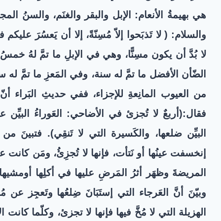
هي بهيمةُ الأنعام: الإبل والبقر والغنَم، والسنُ ال
والسلام: (
لا تَذبَحوا إلاّ مُسِنّةً، إلا أن يَعسُرَ عليكم
لا بُدَّ أن يكون مسِنًّا، وهي في الإبلِ ما تمَّ لهُ خ
الضّأن الأفضل ما تمَّ له سنة، وفي المَعزِ ما تمَّ له سنت
من العيوب المانِعةِ للإجزاء، ففي حديثِ البَراء أن
فقال:(
أربعٌ لا تُجزئ في الأضاحي: العَوراءُ البيِّن عوَرُ
البيِّن ضلعها، والكَسيرة التي لا تَنقِي
). فتبينَ من ا
إنخسفت عينُها أو نَتأت، فإنها لا تُجزِئُ، ومَن كانت 
المريضةَ وظهَر أثرُ المَرضِ عليها في أكلِها أومشيها
وبيّنَ أنَّ العَرجاء التي إستَبَانَ ضِلعُها وتَعجِز عن مُ
الهزيلة التي لا مُخَّ فيها فإنها لا تجزئ، وكلّما كان