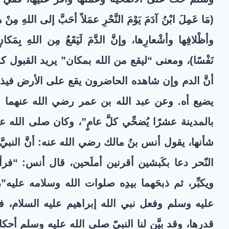
(
مَا عَمِلَ ابْنُ آدَمَ يَوْمَ النَّحْرِ عمَلاً أحَبَّ إلى اللهِ مِنْ هرا
وأظْلافِها وأشْعارِها، وإنَّ الدَّمَ لَيَقَعُ مِن اللهِ بِمَكا
نَفْسًا
)، ومعنى “ليقع من الله بمكان” يريد القبول ك
أنَّ الدم وإن شاهده الحاضرون يقع على الأرض فيذهب
يضيع أه. وعن عبد الله بن عمر رضي الله عنهما قا
بالمدينة عشرًا يُضحِّي كلَّ عامٍ”، وكان صلى الله عل
شأنها، يقول أنس بنُ مالك رضي الله عنه: أنَّ النبيَ
النّحر دعا بكَبشين أقرنين أملَحين، قال أنس: “فرأيتُ
ويكبِّر، ثم ذبحَهما بيدِه صلوات الله وسلامه عليه”،
عليه وسلم وفعل نبي الله إبراهيم عليه السلام، فالم
قدرها، وقد بيَّن لنا النبيّ صلى الله عليه وسلم أح