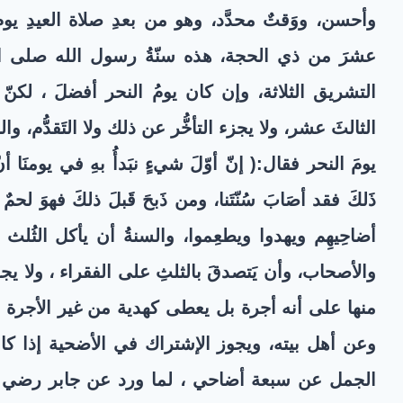
وأحسن، ووَقتٌ محدَّد، وهو من بعدِ صلاة العيدِ يو
عشرَ من ذي الحجة، هذه سنّةُ رسول الله صلى الله 
التشريق الثلاثة، وإن كان يومُ النحر أفضلَ ، لكنّ
الثالثَ عشر، ولا يجزء التأخُّر عن ذلك ولا التَقدُّم، 
يومَ النحر فقال:(
إنّ أوّلَ شيءٍ نبَدأُ بهِ في يومنَا أ
ذَلكَ فقد أصَابَ سُنّتَنا، ومن ذَبحَ قَبلَ ذلكَ فهوَ لحمٌ ل
أضاحِيهِم ويهدوا ويطعِموا، والسنةُ أن يأكل الثُلث
والأصحاب، وأن يَتصدقَ بالثلثِ على الفقراء ، ولا يجو
منها على أنه أجرة بل يعطى كهدية من غير الأجرة 
وعن أهل بيته، ويجوز الإشتراك في الأضحية إذا كانت
الجمل عن سبعة أضاحي ، لما ورد عن جابر رضي الل