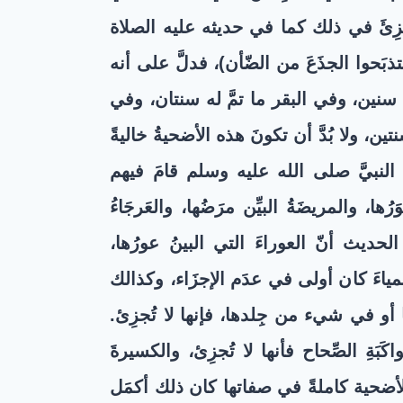
مجزِئَ في ذلك كما في حديثه عليه الصلاة
 فتذبَحوا الجذَعَ من الضّأن
)، فدلَّ على أنه
مسُ سنين، وفي البقر ما تمَّ له سنتان، وفي
ين، ولا بُدَّ أن تكونَ هذه الأضحيةُ خاليةً
ّ النبيَّ صلى الله عليه وسلم قامَ فيهم
ها، والمريضَةُ البيِّن مرَضُها، والعَرجَاءُ
لحديث أنّ العوراءَ التي البينُ عورُها،
عمياءَ كان أولى في عدَم الإجزَاء، وكذالك
 أو في شيء من جِلدها، فإنها لا تُجزِئ.
واكَبَةِ الصِّحاح فأنها لا تُجزِئ، والكسيرةَ
ت الأضحية كاملةً في صفاتها كان ذلك أكمَل