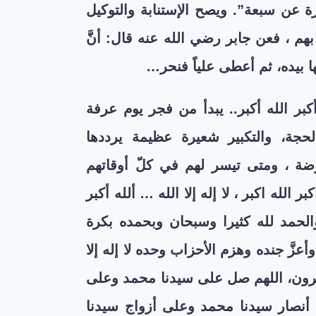
ة عن سبعة”. ويصح الإستنابة والتوكيل
م ، فعن جابر رضي الله عنه قال: أنَّ
ا بيده، ثم أعطى علياً فنحر
…
كبر الله أكبر.. يبدأ من فجر يوم عرفة
ة، والتكبير شعيرة عظيمة يرددها
ة ، ومتى تيسر لهم في كلّ أوقاتهم
ر الله اكبر ، لا إله إلا الله … ألله أكبر
ا والحمد لله كثيرا وسبحان وبحمده بكرة
عزَّ جنده وهزم الأحزاب وحده لا إله إلا
لكافرون، اللهم صل على سيدنا محمد وعلى
نصار سيدنا محمد وعلى أزواج سيدنا