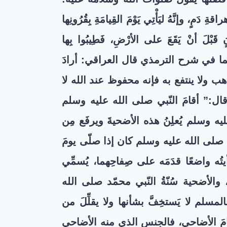
قةِ دَمٍ، وإنَّهُ ليَأْتِي يَوْمَ القِيامَةِ بِقُرُونِها
نٍ قَبْلَ أنْ يَقَعَ على الأرْضِ، فَطِيبُوا بِها
ما في شرح الترمذي قال العراقي: أرادَ
 ولا ينتفع به فإنه محفوظ عند الله لا
ل:” أقامَ النّبي صلى الله عليه وسلم
يه وسلم يُعلِنُ هذه الأضحيةَ ويرفَع مِن
ّ صلى الله عليه وسلم كان إذا صلّى يومَ
ه واضعًا قدَمَه على صِفاحِهما، يُسمِّي
 والأضحية سُنّةُ النّبي محمّد صلى الله
سلم لا يَستخِفَّ بشأنها ولا يقلِّلَ من
كامَ الأضاحي، فالجِنس الذي منه الأضاحي